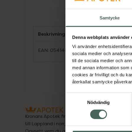
Samtycke
Beskrivning
Denna webbplats använder 
Vi använder enhetsidentifierar
EAN:
05414897005256
sociala medier och analysera 
till de sociala medier och a
med annan information som du 
cookies är frivilligt och du k
återkallat samtycke påverkar 
Samtyckesval
Nödvändig
Kronans Apotek finns här för dig. Du hittar oss fr
till Lappland i norr, och online i mobilen och på d
Oavsett vem du är så är det vårt uppdrag att hjä