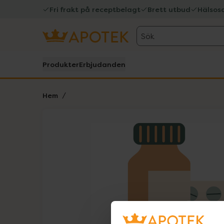
Fri frakt på receptbelagt
Brett utbud
Hälsos
Sök
Produkter
Erbjudanden
Hem
Hoppa över Lista
Lista: . Innehåller 1 objekt.