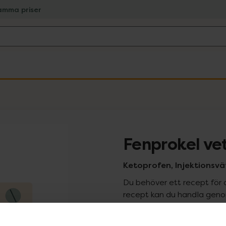
amma priser
Fenprokel ve
Ketoprofen, Injektionsväts
Du behöver ett recept för 
recept kan du handla genom
Pr