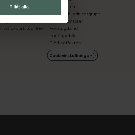
in gammal medicin
Samarbeten
Tillåt alla
med läkemedel
Ägare och ledningsgrupp
registret
För leverantörer
oniskt expertstöd, EES
Företagskund
Eget apotek
Glädjeeffekten
Cookieinställningar