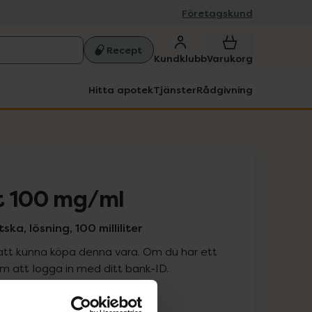
Företagskund
Recept
Kundklubb
Varukorg
Hitta apotek
Tjänster
Rådgivning
t 100 mg/ml
ka, lösning, 100 milliliter
att kunna köpa denna vara. Om du har ett
 att logga in med ditt bank-ID.
is med recept