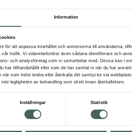
Högkostna
2
Information
Dölj
cookies
I
e för att anpassa innehållet och annonserna till användarna, tillh
Kö
vår trafik. Vi vidarebefordrar även sådana identifierare och anna
nnons- och analysföretag som vi samarbetar med. Dessa kan i sin
har tillhandahållit eller som de har samlat in när du har använt 
an när som helst ändra eller återkalla ditt samtycke via webbplats
Aktuella erbjudanden
inte lagligheten av behandling som skett innan återkallelsen.
Inställningar
Statistik
Kundservice
Om re
ån Skåne i syd
Kontakta oss
Fullma
atorn.
Vanliga frågor
Högkos
lpa just dig
Hitta apotek
Läkem