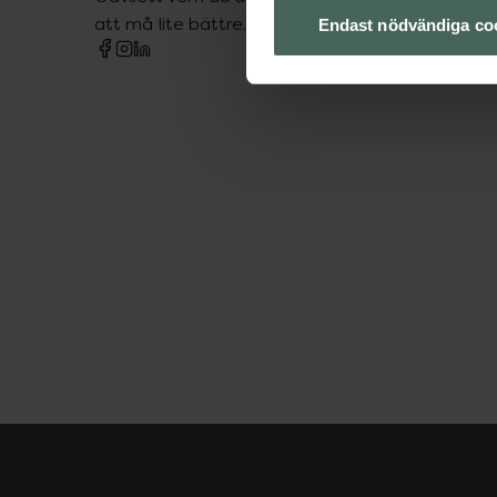
att må lite bättre. Välkommen att prata med os
Endast nödvändiga co