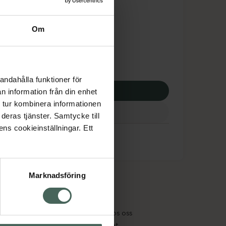
dsskyddet gäller inte
80 kr
Om
 apotek:
280 kr
andahålla funktioner för
p via ditt recept
n information från din enhet
 tur kombinera informationen
deras tjänster. Samtycke till
ens cookieinställningar. Ett
Marknadsföring
cept och läkemedel
Om oss
kter
Pressrum
tnadsskyddet
Jobba hos oss
edelsutbyte
Hållbarhet