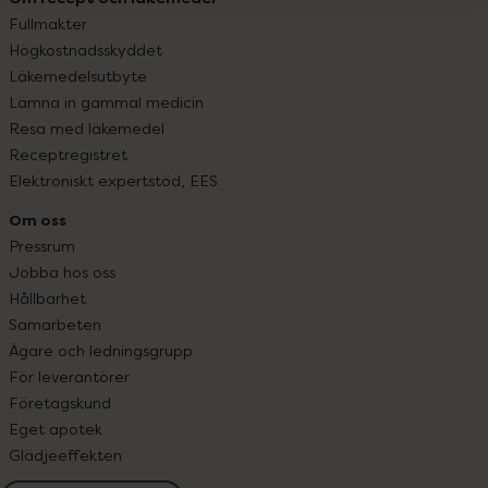
Fullmakter
Högkostnadsskyddet
Läkemedelsutbyte
Lämna in gammal medicin
Resa med läkemedel
Receptregistret
Elektroniskt expertstöd, EES
Om oss
Pressrum
Jobba hos oss
Hållbarhet
Samarbeten
Ägare och ledningsgrupp
För leverantörer
Företagskund
Eget apotek
Glädjeeffekten