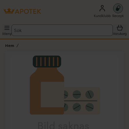
Kundklubb
Recept
Sök
Meny
Varukorg
Hem
Hoppa över Lista
Lista: . Innehåller 1 objekt.