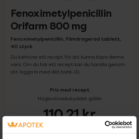
Fenoximetylpenicillin
Orifarm 800 mg
Fenoximetylpenicillin, Filmdragerad tablett,
40 styck
Du behöver ett recept för att kunna köpa denna
vara. Om du har ett recept kan du handla genom
att logga in med ditt bank-ID.
Pris med recept
Högkostnadsskyddet gäller
110,21 kr
I apotek:
110,21 kr