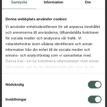
Köp via ditt recept
Samtycke
Information
Om
Denna webbplats använder cookies
Aktuella erbjudanden
Vi använder enhetsidentifierare för att anpassa innehållet
och annonserna till användarna, tillhandahålla funktioner
Beskrivning
Dölj
för sociala medier och analysera vår trafik. Vi
vidarebefordrar även sådana identifierare och annan
information från din enhet till de sociala medier och
Läs alltid bipacksedeln innan
annons- och analysföretag som vi samarbetar med.
användning.
Dessa kan i sin tur kombinera informationen med annan
EAN:
05711313000582
information som du har tillhandahållit eller som de har
samlat in när du har använt deras tjänster. Samtycke till
cookies är frivilligt och du kan när som helst ändra eller
Samtyckesval
återkalla ditt samtycke via webbplatsens
Nödvändig
Bipacksedel från FASS
Visa
cookieinställningar. Ett återkallat samtycke påverkar inte
lagligheten av behandling som skett innan återkallelsen.
Inställningar