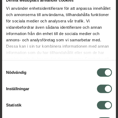
Denna webbplats använder cookies
Vi använder enhetsidentifierare för att anpassa innehållet
och annonserna till användarna, tillhandahålla funktioner
Aktuella erbjudanden
för sociala medier och analysera vår trafik. Vi
vidarebefordrar även sådana identifierare och annan
information från din enhet till de sociala medier och
Beskrivning
Dölj
annons- och analysföretag som vi samarbetar med.
Dessa kan i sin tur kombinera informationen med annan
EAN:
04064951001857
information som du har tillhandahållit eller som de har
samlat in när du har använt deras tjänster. Samtycke till
cookies är frivilligt och du kan när som helst ändra eller
Samtyckesval
återkalla ditt samtycke via webbplatsens
Nödvändig
cookieinställningar. Ett återkallat samtycke påverkar inte
lagligheten av behandling som skett innan återkallelsen.
Kronans Apotek finns här för dig. Du hittar oss från Skåne i
Inställningar
syd till Lappland i norr, och online i mobilen och på
datorn. Oavsett vem du är så är det vårt uppdrag att
Statistik
hjälpa just dig att må lite bättre. Välkommen att prata
med oss.