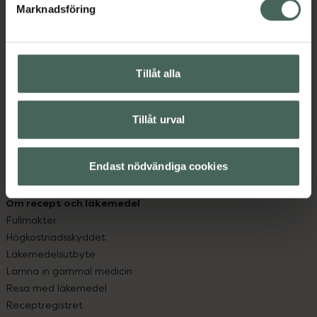
Marknadsföring
Kundservice
Kontakta oss
Vanliga frågor
Tillåt alla
Hitta apotek
Handla tryggt
Leverans, betalning och retur
Tillåt urval
Kundklubb
Sajtens tillgänglighet
App
Endast nödvändiga cookies
Köpvillkor
Om recept och läkemedel
Fullmakter
Högkostnadsskyddet
Läkemedelsutbyte
Lämna in gammal medicin
Resa med läkemedel
Receptregistret