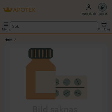
Kundklubb
Recept
Sök
Meny
Varukorg
Hem
Hoppa över Lista
Lista: . Innehåller 1 objekt.