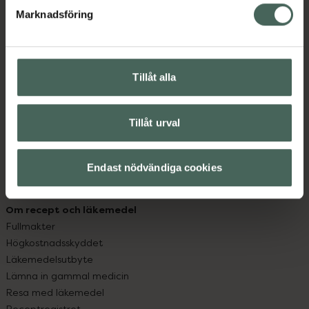
Marknadsföring
Kundservice
Kontakta oss
Vanliga frågor
Tillåt alla
Hitta apotek
Handla tryggt
Leverans, betalning och retur
Tillåt urval
Kundklubb
Sajtens tillgänglighet
Endast nödvändiga cookies
App
Köpvillkor
Om recept och läkemedel
Fullmakter
Högkostnadsskyddet
Läkemedelsutbyte
Lämna in gammal medicin
Resa med läkemedel
Receptregistret