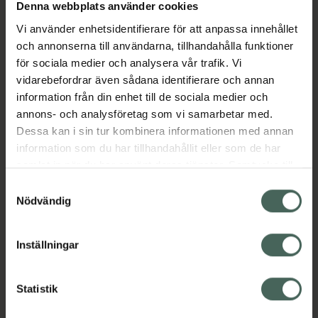
Köp via ditt recept
Denna webbplats använder cookies
Vi använder enhetsidentifierare för att anpassa innehållet
och annonserna till användarna, tillhandahålla funktioner
Aktuella erbjudanden
för sociala medier och analysera vår trafik. Vi
vidarebefordrar även sådana identifierare och annan
information från din enhet till de sociala medier och
Beskrivning
Dölj
annons- och analysföretag som vi samarbetar med.
Dessa kan i sin tur kombinera informationen med annan
EAN:
07350124335315
information som du har tillhandahållit eller som de har
samlat in när du har använt deras tjänster. Samtycke till
cookies är frivilligt och du kan när som helst ändra eller
Samtyckesval
återkalla ditt samtycke via webbplatsens
Nödvändig
cookieinställningar. Ett återkallat samtycke påverkar inte
lagligheten av behandling som skett innan återkallelsen.
Inställningar
Kronans Apotek finns här för dig. Du hittar oss från Skåne i
syd till Lappland i norr, och online i mobilen och på
datorn. Oavsett vem du är så är det vårt uppdrag att
Statistik
hjälpa just dig att må lite bättre. Välkommen att prata
med oss.