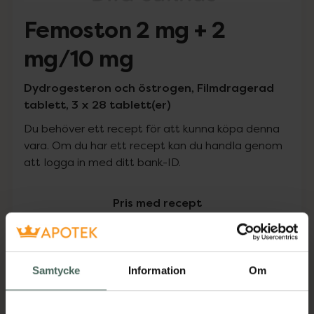
Femoston 2 mg + 2
mg/10 mg
Dydrogesteron och östrogen, Filmdragerad
tablett, 3 x 28 tablett(er)
Du behöver ett recept för att kunna köpa denna
vara. Om du har ett recept kan du handla genom
att logga in med ditt bank-ID.
Pris med recept
Högkostnadsskyddet gäller inte
369 kr
Samtycke
Information
Om
I apotek:
369 kr