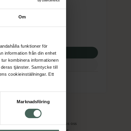
dsskyddet gäller inte
,83 kr
Om
apotek:
361,83 kr
andahålla funktioner för
p via ditt recept
n information från din enhet
 tur kombinera informationen
deras tjänster. Samtycke till
ens cookieinställningar. Ett
Marknadsföring
cept och läkemedel
Om oss
kter
Pressrum
tnadsskyddet
Jobba hos oss
edelsutbyte
Hållbarhet