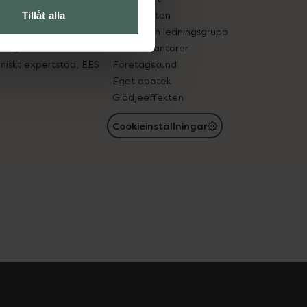
in gammal medicin
Samarbeten
Tillåt alla
med läkemedel
Ägare och ledningsgrupp
registret
För leverantörer
oniskt expertstöd, EES
Företagskund
Eget apotek
Glädjeeffekten
Cookieinställningar