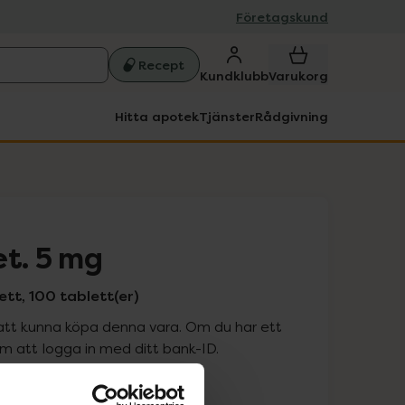
Företagskund
Recept
Kundklubb
Varukorg
Hitta apotek
Tjänster
Rådgivning
et. 5 mg
tt, 100 tablett(er)
att kunna köpa denna vara. Om du har ett
 att logga in med ditt bank-ID.
is med recept