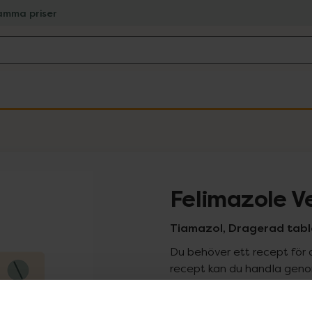
amma priser
Felimazole V
Tiamazol, Dragerad table
Du behöver ett recept för 
recept kan du handla genom
Pr