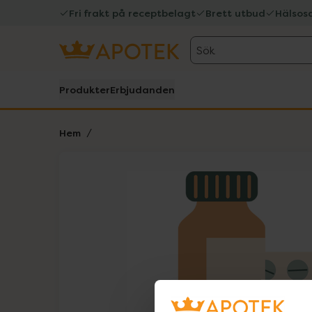
Fri frakt på receptbelagt
Brett utbud
Hälsos
Sök
Produkter
Erbjudanden
Hem
Hoppa över Lista
Lista: . Innehåller 1 objekt.