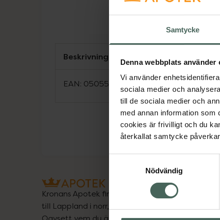
Samtycke
Beskrivning
Denna webbplats använder 
Vi använder enhetsidentifierar
EAN:
05055031418824
sociala medier och analysera 
till de sociala medier och a
med annan information som du 
cookies är frivilligt och du k
återkallat samtycke påverkar 
Samtyckesval
Nödvändig
Kronans Apotek finns här för dig. Du hittar oss fr
till Lappland i norr, och online i mobilen och på d
Oavsett vem du är så är det vårt uppdrag att hjä