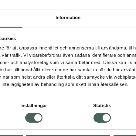
Högkostna
361
Information
Dölj
cookies
I 
e för att anpassa innehållet och annonserna till användarna, tillh
Kö
vår trafik. Vi vidarebefordrar även sådana identifierare och anna
nnons- och analysföretag som vi samarbetar med. Dessa kan i sin
har tillhandahållit eller som de har samlat in när du har använt 
an när som helst ändra eller återkalla ditt samtycke via webbplats
Aktuella erbjudanden
inte lagligheten av behandling som skett innan återkallelsen.
Inställningar
Statistik
Kundservice
Om re
ån Skåne i syd
Kontakta oss
Fullma
atorn.
Vanliga frågor
Högkos
lpa just dig
Hitta apotek
Läkem