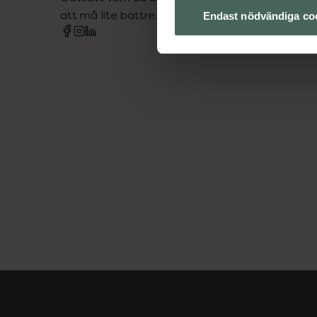
att må lite bättre. Välkommen att prata med os
Endast nödvändiga co