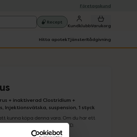
Företagskund
Recept
Kundklubb
Varukorg
Hitta apotek
Tjänster
Rådgivning
lus
rus + inaktiverad Clostridium +
 Injektionsvätska, suspension, 1 styck
att kunna köpa denna vara. Om du har ett
 att logga in med ditt bank-ID.