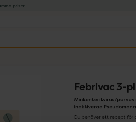
amma priser
Febrivac 3-p
Minkenteritvirus/parvovi
inaktiverad Pseudomonas,
Du behöver ett recept för 
recept kan du handla genom