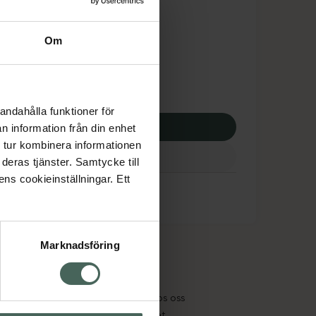
is med recept
dsskyddet gäller inte
Om
0 kr
andahålla funktioner för
p via ditt recept
n information från din enhet
 tur kombinera informationen
deras tjänster. Samtycke till
ens cookieinställningar. Ett
Marknadsföring
cept och läkemedel
Om oss
kter
Pressrum
tnadsskyddet
Jobba hos oss
edelsutbyte
Hållbarhet