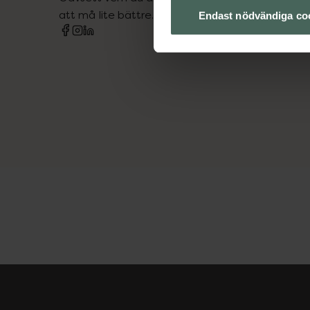
att må lite bättre. Välkommen att prata med os
Endast nödvändiga co