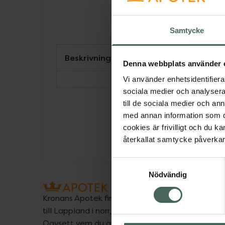
Samtycke
Beskrivning
Denna webbplats använder 
Vi använder enhetsidentifierar
sociala medier och analysera 
till de sociala medier och a
med annan information som du 
cookies är frivilligt och du k
återkallat samtycke påverkar 
Samtyckesval
Nödvändig
Kronans Apotek finns här för dig. Du hittar oss fr
till Lappland i norr, och online i mobilen och på d
Oavsett vem du är så är det vårt uppdrag att hjä