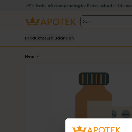
Fri frakt på receptbelagt
Brett utbud
Hälsos
Sök
Produkter
Erbjudanden
Hem
Hoppa över Lista
Lista: . Innehåller 1 objekt.