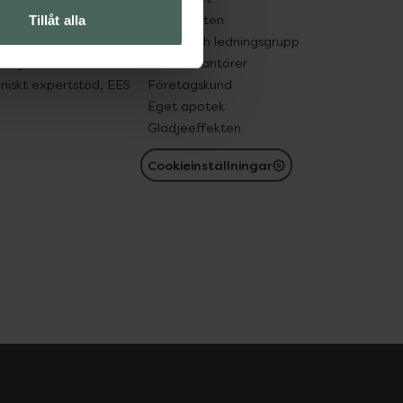
in gammal medicin
Samarbeten
Tillåt alla
med läkemedel
Ägare och ledningsgrupp
registret
För leverantörer
oniskt expertstöd, EES
Företagskund
Eget apotek
Glädjeeffekten
Cookieinställningar