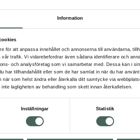
Pr
Högkostna
Information
Dölj
cookies
e för att anpassa innehållet och annonserna till användarna, tillh
Kö
vår trafik. Vi vidarebefordrar även sådana identifierare och anna
nnons- och analysföretag som vi samarbetar med. Dessa kan i sin
har tillhandahållit eller som de har samlat in när du har använt 
an när som helst ändra eller återkalla ditt samtycke via webbplats
Aktuella erbjudanden
inte lagligheten av behandling som skett innan återkallelsen.
Inställningar
Statistik
Kundservice
Om re
ån Skåne i syd
Kontakta oss
Fullma
atorn.
Vanliga frågor
Högkos
lpa just dig
Hitta apotek
Läkem