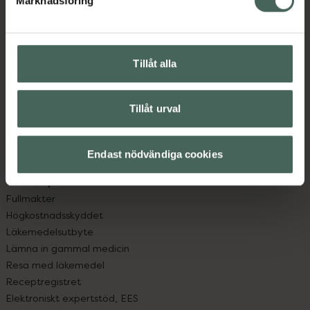
Marknadsföring
Kundservice
Kontakta oss
Vanliga frågor
Hitta apotek
Tillåt alla
Handla tryggt
Leverans, betalning och retur
Kundklubb
Tillåt urval
Sajtens tillgänglighet
App
Endast nödvändiga cookies
Köpvillkor
Om recept och läkemedel
Fullmakter
Högkostnadsskyddet
Läkemedelsutbyte
Lämna in gammal medicin
Resa med läkemedel
Receptregistret
Elektroniskt expertstöd, EES