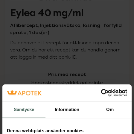
Eylea 40 mg/ml
Aflibercept, Injektionsvätska, lösning i förfylld
spruta, 1 dos(er)
Du behöver ett recept för att kunna köpa denna
vara. Om du har ett recept kan du handla genom
att logga in med ditt bank-ID.
Pris med recept
Högkostnadsskyddet gäller inte
8965,75 kr
Samtycke
Information
Om
I apotek:
8965,75 kr
Köp via ditt recept
Denna webbplats använder cookies