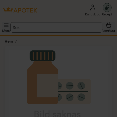
Kundklubb
Recept
Sök
Meny
Varukorg
Hem
Hoppa över Lista
Lista: . Innehåller 1 objekt.