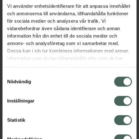
Vi använder enhetsidentifierare för att anpassa innehållet
och annonserna till användarna, tillhandahålla funktioner
Aktuella erbjudanden
för sociala medier och analysera vår trafik. Vi
vidarebefordrar även sådana identifierare och annan
Beskrivning
Dölj
information från din enhet till de sociala medier och
annons- och analysföretag som vi samarbetar med.
EAN:
07350124335520
Dessa kan i sin tur kombinera informationen med annan
information som du har tillhandahållit eller som de har
samlat in när du har använt deras tjänster. Samtycke till
cookies är frivilligt och du kan när som helst ändra eller
Samtyckesval
återkalla ditt samtycke via webbplatsens
Nödvändig
cookieinställningar. Ett återkallat samtycke påverkar inte
Kronans Apotek finns här för dig. Du hittar oss från Skåne i
lagligheten av behandling som skett innan återkallelsen.
Inställningar
syd till Lappland i norr, och online i mobilen och på
datorn. Oavsett vem du är så är det vårt uppdrag att
hjälpa just dig att må lite bättre. Välkommen att prata
Statistik
med oss.