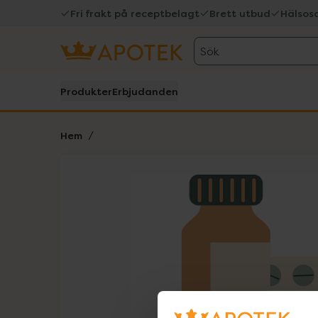
Fri frakt på receptbelagt
Brett utbud
Hälsos
Sök
Produkter
Erbjudanden
Hem
Hoppa över Lista
Lista: . Innehåller 1 objekt.