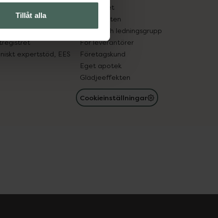
edelsutbyte
Hållbarhet
Tillåt alla
in gammal medicin
Samarbeten
med läkemedel
Ägare och ledningsgrupp
registret
För leverantörer
oniskt expertstöd, EES
Företagskund
Eget apotek
Glädjeeffekten
Cookieinställningar