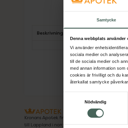
Samtycke
Beskrivning
Denna webbplats använder 
Vi använder enhetsidentifierar
sociala medier och analysera 
till de sociala medier och a
med annan information som du 
cookies är frivilligt och du k
återkallat samtycke påverkar 
Samtyckesval
Nödvändig
Kronans Apotek finns här för dig. Du hittar oss fr
till Lappland i norr, och online i mobilen och på d