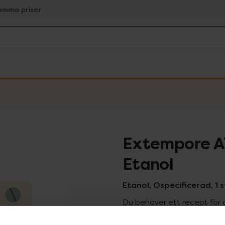
amma priser
Extempore A
Etanol
Etanol, Ospecificerad, 1 
Du behöver ett recept för 
recept kan du handla genom