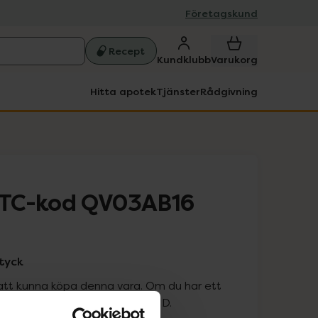
Företagskund
Recept
Kundklubb
Varukorg
Hitta apotek
Tjänster
Rådgivning
TC-kod QV03AB16
styck
att kunna köpa denna vara. Om du har ett
 att logga in med ditt bank-ID.