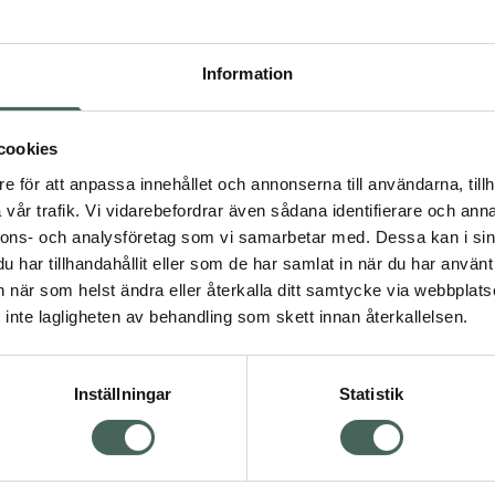
Pr
Högkostna
Information
Dölj
cookies
e för att anpassa innehållet och annonserna till användarna, tillh
vår trafik. Vi vidarebefordrar även sådana identifierare och anna
Kö
nnons- och analysföretag som vi samarbetar med. Dessa kan i sin
har tillhandahållit eller som de har samlat in när du har använt 
an när som helst ändra eller återkalla ditt samtycke via webbplats
Aktuella erbjudanden
inte lagligheten av behandling som skett innan återkallelsen.
Inställningar
Statistik
Kundservice
Om re
ån Skåne i syd
Kontakta oss
Fullma
atorn.
Vanliga frågor
Högkos