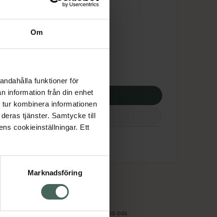
is med recept
dsskyddet gäller inte
Om
0 kr
andahålla funktioner för
n information från din enhet
p via ditt recept
 tur kombinera informationen
deras tjänster. Samtycke till
ens cookieinställningar. Ett
Marknadsföring
cept och läkemedel
Om oss
kter
Pressrum
tnadsskyddet
Jobba hos oss