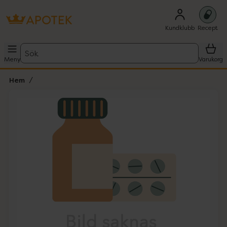
Kundklubb
Recept
Sök
Meny
Varukorg
Hem
Hoppa över Lista
Lista: . Innehåller 1 objekt.