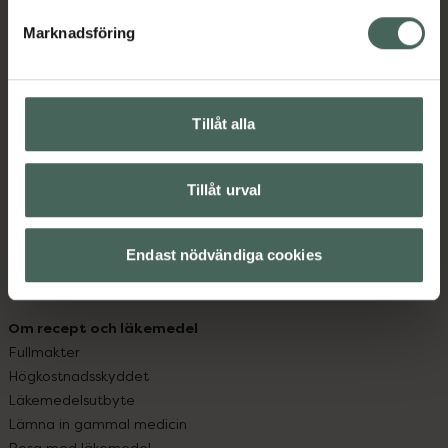
med oss.
Marknadsföring
Kundservice
Kontakta oss
Vanliga frågor
Tillåt alla
Hitta apotek
Handla tryggt
Tillåt urval
Leverans, betalning och retur
Kundklubb
Sajtens tillgänglighet
Endast nödvändiga cookies
App
Köpvillkor
Om recept och läkemedel
Fullmakter
Högkostnadsskyddet
Läkemedelsutbyte
Lämna in gammal medicin
Resa med läkemedel