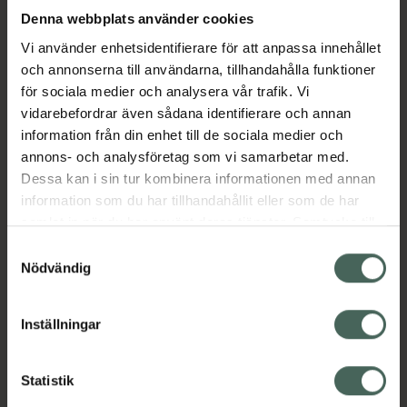
0 kr
Denna webbplats använder cookies
Vi använder enhetsidentifierare för att anpassa innehållet
Köp via ditt recept
och annonserna till användarna, tillhandahålla funktioner
för sociala medier och analysera vår trafik. Vi
vidarebefordrar även sådana identifierare och annan
Aktuella erbjudanden
information från din enhet till de sociala medier och
annons- och analysföretag som vi samarbetar med.
Dessa kan i sin tur kombinera informationen med annan
Beskrivning
Dölj
information som du har tillhandahållit eller som de har
samlat in när du har använt deras tjänster. Samtycke till
cookies är frivilligt och du kan när som helst ändra eller
Samtyckesval
återkalla ditt samtycke via webbplatsens
Nödvändig
cookieinställningar. Ett återkallat samtycke påverkar inte
lagligheten av behandling som skett innan återkallelsen.
Inställningar
Kronans Apotek finns här för dig. Du hittar oss från Skåne i
syd till Lappland i norr, och online i mobilen och på
Statistik
datorn. Oavsett vem du är så är det vårt uppdrag att
hjälpa just dig att må lite bättre. Välkommen att prata