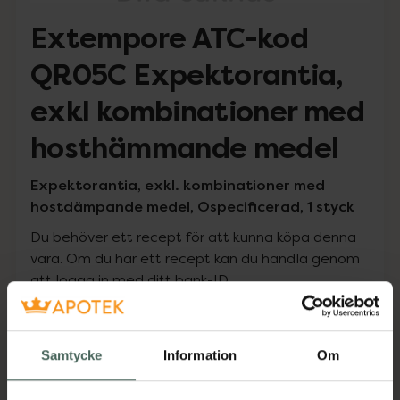
Extempore ATC-kod
QR05C Expektorantia,
exkl kombinationer med
hosthämmande medel
Expektorantia, exkl. kombinationer med
hostdämpande medel, Ospecificerad, 1 styck
Du behöver ett recept för att kunna köpa denna
vara. Om du har ett recept kan du handla genom
att logga in med ditt bank-ID.
Pris med recept
Högkostnadsskyddet gäller inte
Samtycke
Information
Om