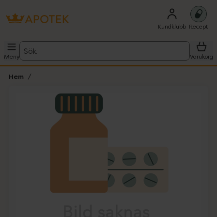
Kundklubb
Recept
Sök
Meny
Varukorg
Hem
Hoppa över Lista
Lista: . Innehåller 1 objekt.