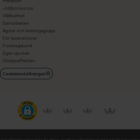
Pressrum
Jobba hos oss
Hållbarhet
Samarbeten
Ägare och ledningsgrupp
För leverantörer
Företagskund
Eget apotek
Glädjeeffekten
Cookieinställningar
Köpvillkor
Integritetspolicy
Klubbens medlemsvillkor
Dataskyddsombud
Cookiepolicy