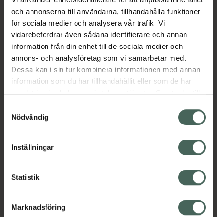
och annonserna till användarna, tillhandahålla funktioner
Aktuella erbjudanden
för sociala medier och analysera vår trafik. Vi
vidarebefordrar även sådana identifierare och annan
information från din enhet till de sociala medier och
Beskrivning
Dölj
annons- och analysföretag som vi samarbetar med.
Dessa kan i sin tur kombinera informationen med annan
information som du har tillhandahållit eller som de har
samlat in när du har använt deras tjänster. Samtycke till
cookies är frivilligt och du kan när som helst ändra eller
Samtyckesval
återkalla ditt samtycke via webbplatsens
Nödvändig
cookieinställningar. Ett återkallat samtycke påverkar inte
Kronans Apotek finns här för dig. Du hittar oss från Skåne i
lagligheten av behandling som skett innan återkallelsen.
syd till Lappland i norr, och online i mobilen och på
Inställningar
datorn. Oavsett vem du är så är det vårt uppdrag att
hjälpa just dig att må lite bättre. Välkommen att prata
med oss.
Statistik
Kundservice
Marknadsföring
Kontakta oss