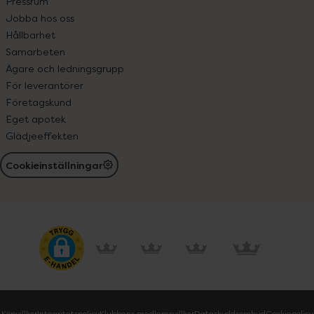
Pressrum
Jobba hos oss
Hållbarhet
Samarbeten
Ägare och ledningsgrupp
För leverantörer
Företagskund
Eget apotek
Glädjeeffekten
Cookieinställningar
Köpvillkor
Integritetspolicy
Klubbens medlemsvillkor
Dataskyddsombud
Cookiepolicy