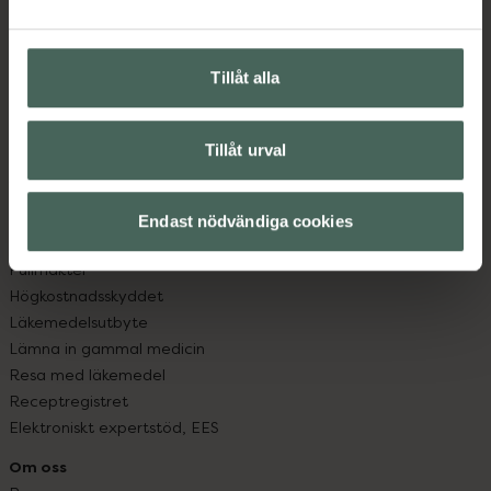
Vanliga frågor
Hitta apotek
Handla tryggt
Tillåt alla
Leverans, betalning och retur
Kundklubb
Tillåt urval
Sajtens tillgänglighet
App
Köpvillkor
Endast nödvändiga cookies
Om recept och läkemedel
Fullmakter
Högkostnadsskyddet
Läkemedelsutbyte
Lämna in gammal medicin
Resa med läkemedel
Receptregistret
Elektroniskt expertstöd, EES
Om oss