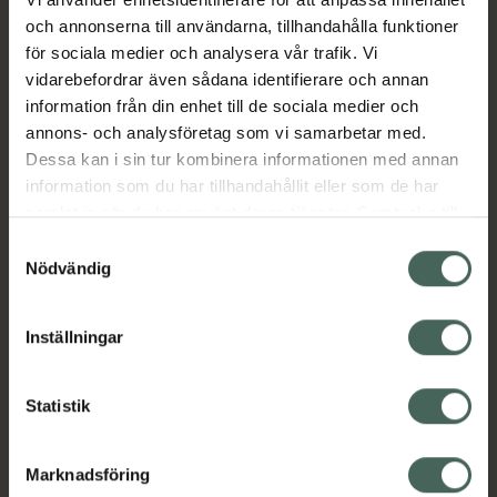
och annonserna till användarna, tillhandahålla funktioner
Aktuella erbjudanden
för sociala medier och analysera vår trafik. Vi
vidarebefordrar även sådana identifierare och annan
information från din enhet till de sociala medier och
Beskrivning
Dölj
annons- och analysföretag som vi samarbetar med.
Dessa kan i sin tur kombinera informationen med annan
information som du har tillhandahållit eller som de har
samlat in när du har använt deras tjänster. Samtycke till
cookies är frivilligt och du kan när som helst ändra eller
Samtyckesval
återkalla ditt samtycke via webbplatsens
Nödvändig
cookieinställningar. Ett återkallat samtycke påverkar inte
Kronans Apotek finns här för dig. Du hittar oss från Skåne i
lagligheten av behandling som skett innan återkallelsen.
syd till Lappland i norr, och online i mobilen och på
Inställningar
datorn. Oavsett vem du är så är det vårt uppdrag att
hjälpa just dig att må lite bättre. Välkommen att prata
med oss.
Statistik
Kundservice
Marknadsföring
Kontakta oss