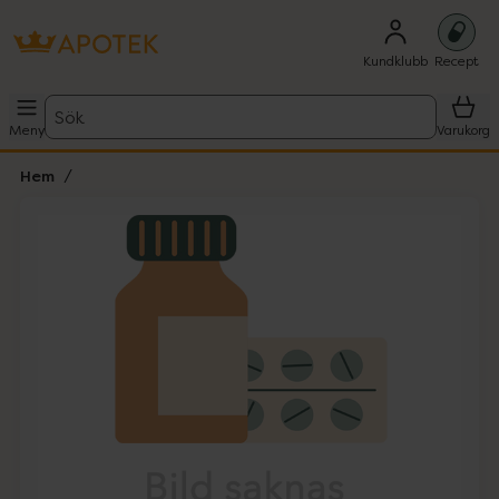
Kundklubb
Recept
Sök
Meny
Varukorg
Hem
Hoppa över Lista
Lista: . Innehåller 1 objekt.