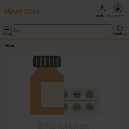
Kundklubb
Recept
Sök
Meny
Varukorg
Hem
Hoppa över Lista
Lista: . Innehåller 1 objekt.