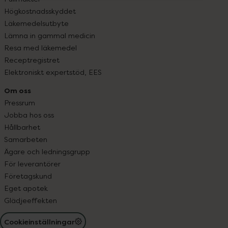
Högkostnadsskyddet
Läkemedelsutbyte
Lämna in gammal medicin
Resa med läkemedel
Receptregistret
Elektroniskt expertstöd, EES
Om oss
Pressrum
Jobba hos oss
Hållbarhet
Samarbeten
Ägare och ledningsgrupp
För leverantörer
Företagskund
Eget apotek
Glädjeeffekten
Cookieinställningar