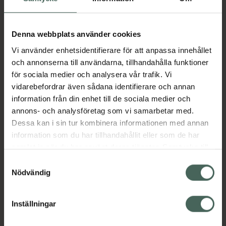
Aktuella erbjudanden
Denna webbplats använder cookies
Vi använder enhetsidentifierare för att anpassa innehållet
Beskrivning
Dölj
och annonserna till användarna, tillhandahålla funktioner
för sociala medier och analysera vår trafik. Vi
vidarebefordrar även sådana identifierare och annan
Läs alltid bipacksedeln innan
information från din enhet till de sociala medier och
användning.
annons- och analysföretag som vi samarbetar med.
Dessa kan i sin tur kombinera informationen med annan
EAN:
07046265798316
information som du har tillhandahållit eller som de har
samlat in när du har använt deras tjänster. Samtycke till
cookies är frivilligt och du kan när som helst ändra eller
Samtyckesval
Bipacksedel från FASS
Visa
återkalla ditt samtycke via webbplatsens
Nödvändig
cookieinställningar. Ett återkallat samtycke påverkar inte
lagligheten av behandling som skett innan återkallelsen.
Inställningar