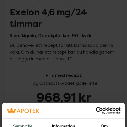
Exelon 4,6 mg/24
timmar
Rivastigmin, Depotplåster, 90 styck
Du behöver ett recept för att kunna köpa denna
vara. Om du har ett recept kan du handla genom
att logga in med ditt bank-ID.
Pris med recept
Högkostnadsskyddet gäller inte
968,91 kr
I apotek:
968,91 kr
Köp via ditt recept
Samtycke
Information
Om