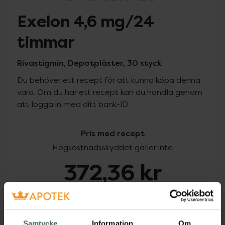
Exelon 4,6 mg/24
timmar
Rivastigmin, Depotplåster, 30 styck
Du behöver ett recept för att kunna köpa denna
vara. Om du har ett recept kan du handla genom
att logga in med ditt bank-ID.
Pris med recept
Högkostnadsskyddet gäller inte
372,36 kr
I apotek:
372,36 kr
Köp via ditt recept
Samtycke
Information
Om