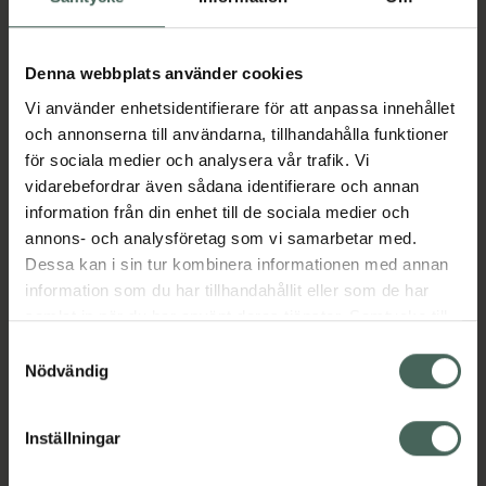
Aktuella erbjudanden
Denna webbplats använder cookies
Vi använder enhetsidentifierare för att anpassa innehållet
Beskrivning
Dölj
och annonserna till användarna, tillhandahålla funktioner
för sociala medier och analysera vår trafik. Vi
vidarebefordrar även sådana identifierare och annan
Läs alltid bipacksedeln innan
information från din enhet till de sociala medier och
användning.
annons- och analysföretag som vi samarbetar med.
Dessa kan i sin tur kombinera informationen med annan
EAN:
07046264284759
information som du har tillhandahållit eller som de har
samlat in när du har använt deras tjänster. Samtycke till
cookies är frivilligt och du kan när som helst ändra eller
Samtyckesval
Bipacksedel från FASS
Visa
återkalla ditt samtycke via webbplatsens
Nödvändig
cookieinställningar. Ett återkallat samtycke påverkar inte
lagligheten av behandling som skett innan återkallelsen.
Inställningar