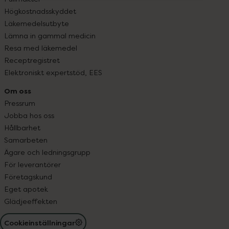
Högkostnadsskyddet
Läkemedelsutbyte
Lämna in gammal medicin
Resa med läkemedel
Receptregistret
Elektroniskt expertstöd, EES
Om oss
Pressrum
Jobba hos oss
Hållbarhet
Samarbeten
Ägare och ledningsgrupp
För leverantörer
Företagskund
Eget apotek
Glädjeeffekten
Cookieinställningar