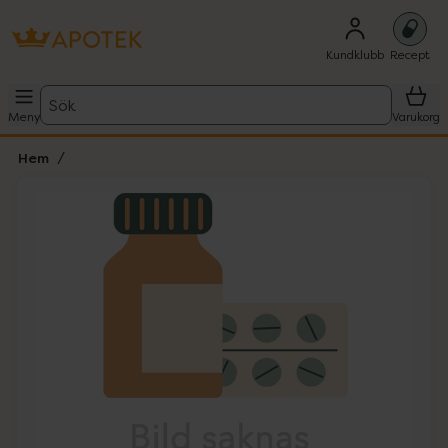
Kundklubb
Recept
Sök
Meny
Varukorg
Hem
Hoppa över Lista
Lista: . Innehåller 1 objekt.