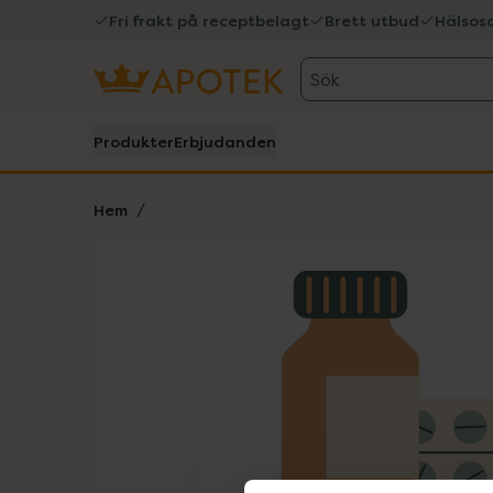
Fri frakt på receptbelagt
Brett utbud
Hälsos
Sök
Produkter
Erbjudanden
Hem
Hoppa över Lista
Lista: . Innehåller 1 objekt.