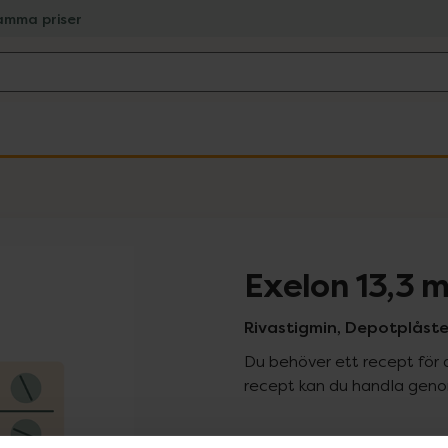
amma priser
Exelon 13,3 
Rivastigmin, Depotplåste
Du behöver ett recept för 
recept kan du handla genom
Pr