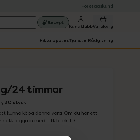
Företagskund
Recept
Kundklubb
Varukorg
Hitta apotek
Tjänster
Rådgivning
mg/24 timmar
r, 30 styck
att kunna köpa denna vara. Om du har ett
 att logga in med ditt bank-ID.
is med recept