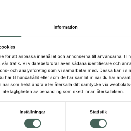
Högkostna
35
Information
Dölj
I 
cookies
Kö
dning.
e för att anpassa innehållet och annonserna till användarna, tillh
vår trafik. Vi vidarebefordrar även sådana identifierare och anna
nnons- och analysföretag som vi samarbetar med. Dessa kan i sin
Aktuella erbjudanden
har tillhandahållit eller som de har samlat in när du har använt 
an när som helst ändra eller återkalla ditt samtycke via webbplats
Visa
inte lagligheten av behandling som skett innan återkallelsen.
Inställningar
Statistik
Kundservice
Om re