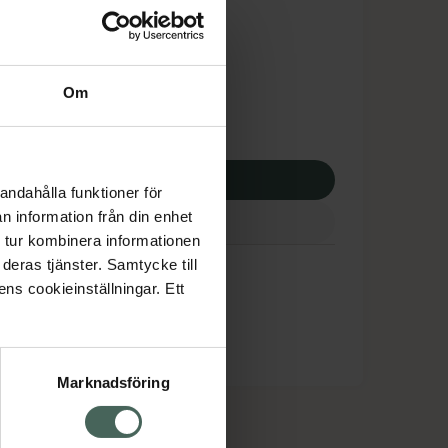
dsskyddet gäller inte
7,17 kr
Om
apotek:
357,17 kr
p via ditt recept
andahålla funktioner för
n information från din enhet
 tur kombinera informationen
deras tjänster. Samtycke till
ens cookieinställningar. Ett
Marknadsföring
cept och läkemedel
Om oss