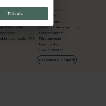
kter
Pressrum
tnadsskyddet
Jobba hos oss
Tillåt alla
edelsutbyte
Hållbarhet
in gammal medicin
Samarbeten
med läkemedel
Ägare och ledningsgrupp
registret
För leverantörer
oniskt expertstöd, EES
Företagskund
Eget apotek
Glädjeeffekten
Cookieinställningar