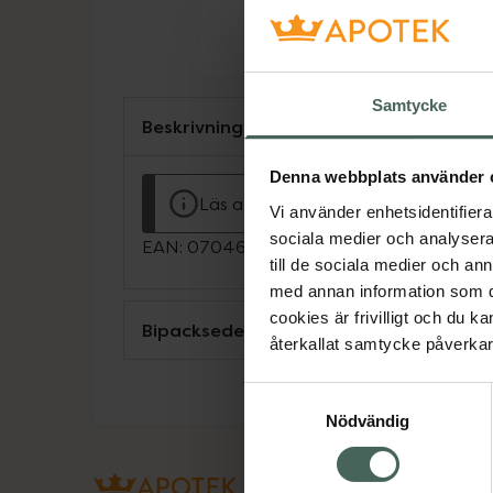
Samtycke
Beskrivning
Denna webbplats använder 
Läs alltid bipacksedeln innan använ
Vi använder enhetsidentifierar
sociala medier och analysera 
EAN:
07046260365025
till de sociala medier och a
med annan information som du 
cookies är frivilligt och du k
Bipacksedel från FASS
återkallat samtycke påverkar 
Samtyckesval
Nödvändig