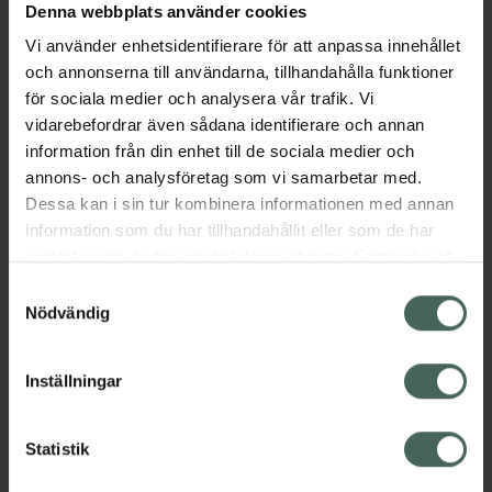
Denna webbplats använder cookies
Aktuella erbjudanden
Vi använder enhetsidentifierare för att anpassa innehållet
och annonserna till användarna, tillhandahålla funktioner
Beskrivning
Dölj
för sociala medier och analysera vår trafik. Vi
vidarebefordrar även sådana identifierare och annan
information från din enhet till de sociala medier och
EAN:
07046264263440
annons- och analysföretag som vi samarbetar med.
Dessa kan i sin tur kombinera informationen med annan
information som du har tillhandahållit eller som de har
Bipacksedel från FASS
Visa
samlat in när du har använt deras tjänster. Samtycke till
cookies är frivilligt och du kan när som helst ändra eller
Samtyckesval
återkalla ditt samtycke via webbplatsens
Nödvändig
cookieinställningar. Ett återkallat samtycke påverkar inte
lagligheten av behandling som skett innan återkallelsen.
Inställningar
Kronans Apotek finns här för dig. Du hittar oss från Skåne i
syd till Lappland i norr, och online i mobilen och på
datorn. Oavsett vem du är så är det vårt uppdrag att
Statistik
hjälpa just dig att må lite bättre. Välkommen att prata