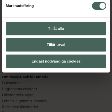
med oss.
Marknadsföring
Kundservice
Kontakta oss
Vanliga frågor
Tillåt alla
Hitta apotek
Handla tryggt
Leverans, betalning och retur
Tillåt urval
Kundklubb
Sajtens tillgänglighet
Endast nödvändiga cookies
App
Köpvillkor
Om recept och läkemedel
Fullmakter
Högkostnadsskyddet
Läkemedelsutbyte
Lämna in gammal medicin
Resa med läkemedel