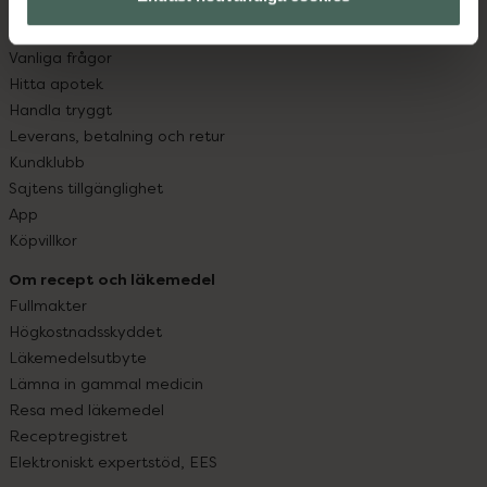
Kundservice
Kontakta oss
Vanliga frågor
Hitta apotek
Handla tryggt
Leverans, betalning och retur
Kundklubb
Sajtens tillgänglighet
App
Köpvillkor
Om recept och läkemedel
Fullmakter
Högkostnadsskyddet
Läkemedelsutbyte
Lämna in gammal medicin
Resa med läkemedel
Receptregistret
Elektroniskt expertstöd, EES