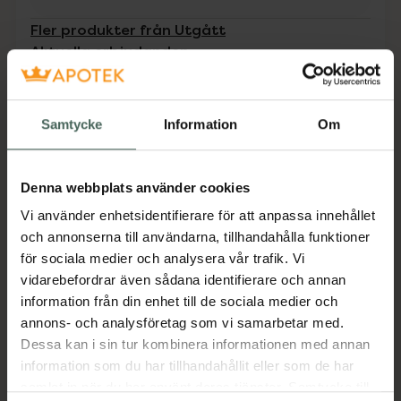
Fler produkter från Utgått
Aktuella erbjudanden
Beskrivning
Dölj
Samtycke
Information
Om
Medicinteknisk produkt.
Denna webbplats använder cookies
Tillverkaren garanterar genom
CE-märkning att produkten är
Vi använder enhetsidentifierare för att anpassa innehållet
säker att använda och uppfyller
och annonserna till användarna, tillhandahålla funktioner
gällande krav.
för sociala medier och analysera vår trafik. Vi
vidarebefordrar även sådana identifierare och annan
Tunna, ftalatfrai engångshandskar av PVC
information från din enhet till de sociala medier och
som skyddar vid exempelvis hårtvätt,
annons- och analysföretag som vi samarbetar med.
köksarbete, hårfärgning mm. Passar både
Dessa kan i sin tur kombinera informationen med annan
höger och vänster hand. Godkänd för all
information som du har tillhandahållit eller som de har
livsmedelshantering, även fetthaltiga
samlat in när du har använt deras tjänster. Samtycke till
livsmedel som kött, fisk, mat-och fiskoljor,