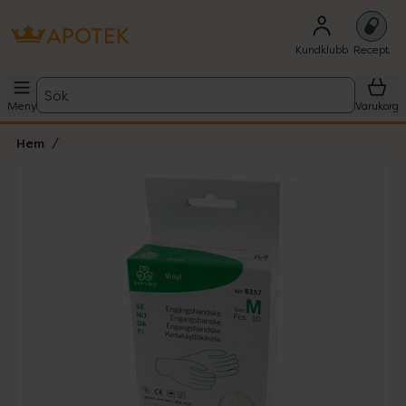
Kundklubb
Recept
Sök
Meny
Varukorg
Hem
Hoppa över Lista
Lista: . Innehåller 1 objekt.