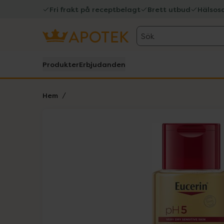
Fri frakt på receptbelagt
Brett utbud
Hälsos
Sök
Produkter
Erbjudanden
Hem
Hoppa över Lista
Lista: . Innehåller 1 objekt.