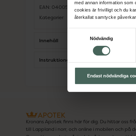
med annan information som du 
EAN:
04005900599988
cookies är frivilligt och du k
Kategorier:
återkallat samtycke påverkar 
Samtyckesval
Nödvändig
Innehåll
Instruktioner
Endast nödvändiga co
Kronans Apotek finns här för dig. Du hittar oss fr
till Lappland i norr, och online i mobilen och på d