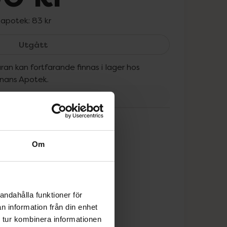
 apotek:
83 kr
Eucerin pH5 Shower Oil Travel Size, 60 kr.
Utgått
ran kan fortfarande finnas i lager hos
onans Apotek.
tt
Om
andahålla funktioner för
n information från din enhet
 tur kombinera informationen