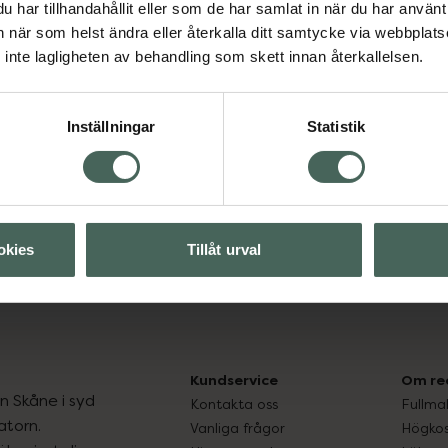
har tillhandahållit eller som de har samlat in när du har använt 
an när som helst ändra eller återkalla ditt samtycke via webbplats
inte lagligheten av behandling som skett innan återkallelsen.
Inställningar
Statistik
Visa
Visa
okies
Tillåt urval
Kundservice
Om re
ån Skåne i syd
Kontakta oss
Fullma
atorn.
Vanliga frågor
Högkos