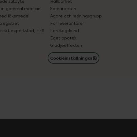
edelsutbyte
Hållbarhet
in gammal medicin
Samarbeten
med läkemedel
Ägare och ledningsgrupp
registret
För leverantörer
oniskt expertstöd, EES
Företagskund
Eget apotek
Glädjeeffekten
Cookieinställningar