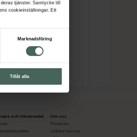
deras tjänster. Samtycke till
ens cookieinställningar. Ett
Marknadsföring
Tillåt alla
cept och läkemedel
Om oss
kter
Pressrum
tnadsskyddet
Jobba hos oss