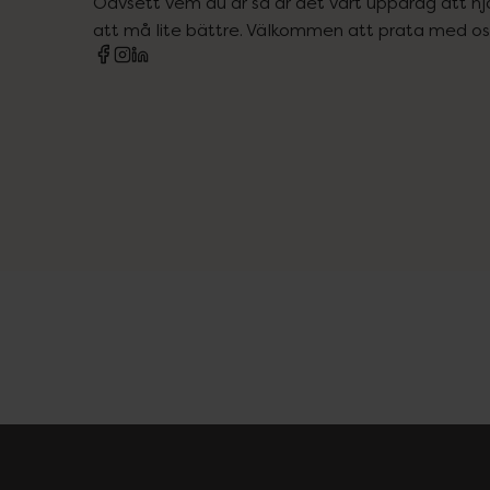
Oavsett vem du är så är det vårt uppdrag att hjä
att må lite bättre. Välkommen att prata med os