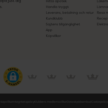
lpa just dig
Hitta apotek
Läkem
s.
Handla tryggt
Lämna 
Leverans, betalning och retur
Resa 
Kundklubb
Recept
Sajtens tillgänglighet
Elektr
App
Köpvillkor
Köpvillkor
Integritetspolicy
Klubbens medlemsvillkor
Dataskyddsombud
Cookiepolicy