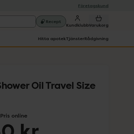
Företagskund
Recept
Kundklubb
Varukorg
Hitta apotek
Tjänster
Rådgivning
hower Oil Travel Size
Pris online
0 kr