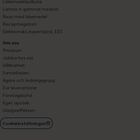
Läkemedelsutbyte
Lämna in gammal medicin
Resa med läkemedel
Receptregistret
Elektroniskt expertstöd, EES
Om oss
Pressrum
Jobba hos oss
Hållbarhet
Samarbeten
Ägare och ledningsgrupp
För leverantörer
Företagskund
Eget apotek
Glädjeeffekten
Cookieinställningar