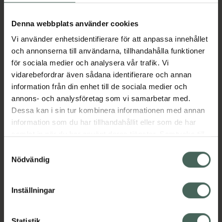
Aktuella erbjudanden
Denna webbplats använder cookies
Vi använder enhetsidentifierare för att anpassa innehållet
Beskrivning
Dölj
och annonserna till användarna, tillhandahålla funktioner
för sociala medier och analysera vår trafik. Vi
vidarebefordrar även sådana identifierare och annan
Läs alltid bipacksedeln innan
information från din enhet till de sociala medier och
användning.
annons- och analysföretag som vi samarbetar med.
EAN:
07046263986555
Dessa kan i sin tur kombinera informationen med annan
information som du har tillhandahållit eller som de har
samlat in när du har använt deras tjänster. Samtycke till
Bipacksedel från FASS
Visa
cookies är frivilligt och du kan när som helst ändra eller
Samtyckesval
återkalla ditt samtycke via webbplatsens
Nödvändig
cookieinställningar. Ett återkallat samtycke påverkar inte
lagligheten av behandling som skett innan återkallelsen.
Inställningar
Kronans Apotek finns här för dig. Du hittar oss från Skåne i
Statistik