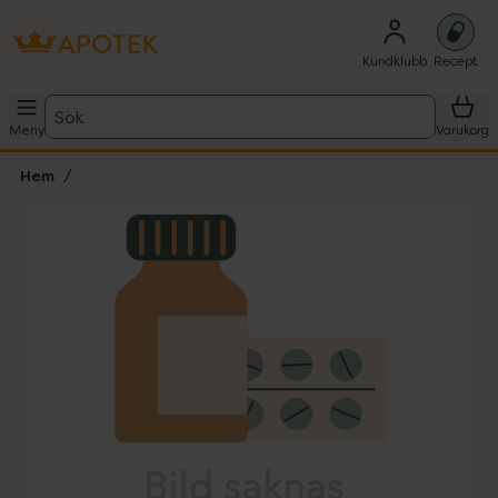
Kundklubb
Recept
Sök
Meny
Varukorg
Hem
Hoppa över Lista
Lista: . Innehåller 1 objekt.