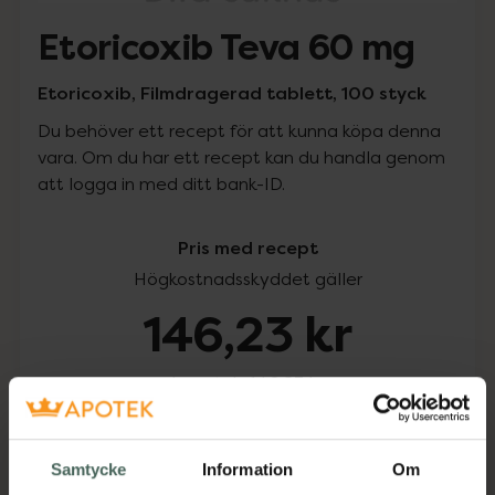
Etoricoxib Teva 60 mg
Etoricoxib, Filmdragerad tablett, 100 styck
Du behöver ett recept för att kunna köpa denna
vara. Om du har ett recept kan du handla genom
att logga in med ditt bank-ID.
Pris med recept
Högkostnadsskyddet gäller
146,23 kr
I apotek:
146,23 kr
Köp via ditt recept
Samtycke
Information
Om