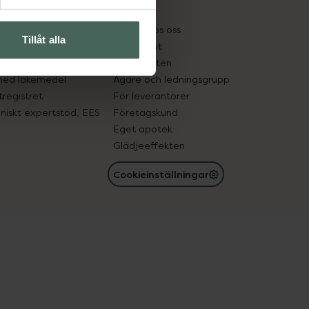
kter
Pressrum
tnadsskyddet
Jobba hos oss
Tillåt alla
edelsutbyte
Hållbarhet
in gammal medicin
Samarbeten
med läkemedel
Ägare och ledningsgrupp
registret
För leverantörer
oniskt expertstöd, EES
Företagskund
Eget apotek
Glädjeeffekten
Cookieinställningar