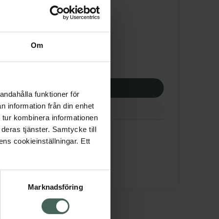
tnadsskyddet gäller
,68 kr
Om
potek:
447,68 kr
p via ditt recept
andahålla funktioner för
n information från din enhet
 tur kombinera informationen
deras tjänster. Samtycke till
ens cookieinställningar. Ett
Marknadsföring
cept och läkemedel
Om oss