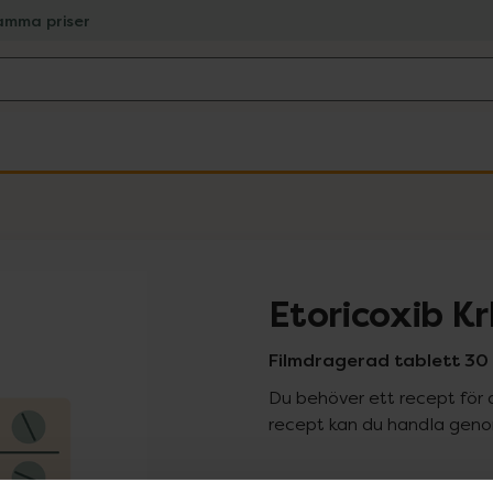
amma priser
Etoricoxib K
Filmdragerad tablett 30 
Du behöver ett recept för 
recept kan du handla genom
Pr