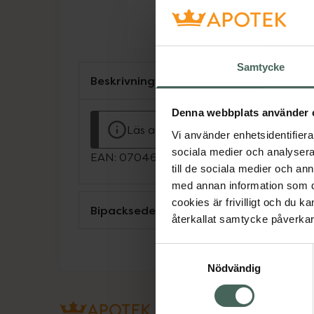
Samtycke
Beskrivning
Denna webbplats använder 
Läs alltid bipacksedeln innan använ
Vi använder enhetsidentifierar
sociala medier och analysera 
EAN:
07046261634533
till de sociala medier och a
med annan information som du 
cookies är frivilligt och du k
Bipacksedel från FASS
återkallat samtycke påverkar 
Samtyckesval
Nödvändig