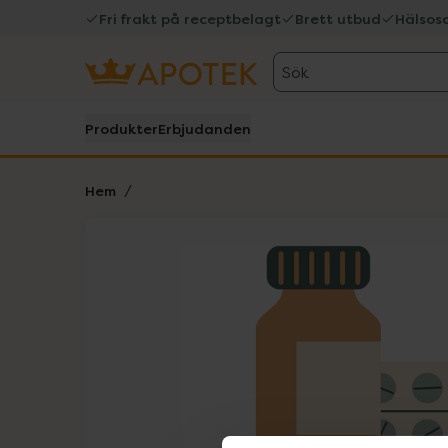
Fri frakt på receptbelagt
Brett utbud
Hälsos
Sök
Produkter
Erbjudanden
Hem
Hoppa över Lista
Lista: . Innehåller 1 objekt.