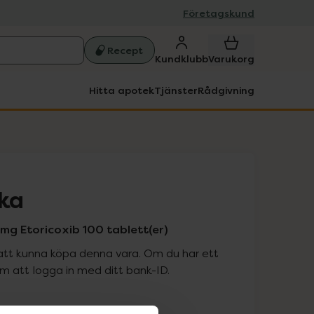
Företagskund
Recept
Kundklubb
Varukorg
Hitta apotek
Tjänster
Rådgivning
rka
mg Etoricoxib 100 tablett(er)
att kunna köpa denna vara. Om du har ett
 att logga in med ditt bank-ID.
is med recept