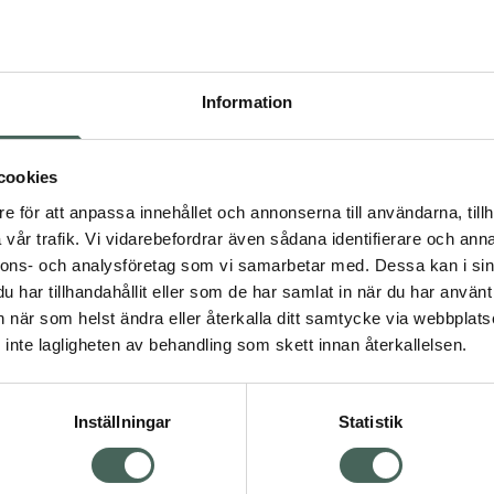
Högkos
447
Information
Dölj
I a
cookies
Kö
dning.
e för att anpassa innehållet och annonserna till användarna, tillh
vår trafik. Vi vidarebefordrar även sådana identifierare och anna
nnons- och analysföretag som vi samarbetar med. Dessa kan i sin
Aktuella erbjudanden
har tillhandahållit eller som de har samlat in när du har använt 
an när som helst ändra eller återkalla ditt samtycke via webbplats
Visa
inte lagligheten av behandling som skett innan återkallelsen.
Inställningar
Statistik
Kundservice
Om re