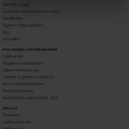
Handla tryggt
Leverans, betalning och retur
Kundklubb
Sajtens tillgänglighet
App
Köpvillkor
Om recept och läkemedel
Fullmakter
Högkostnadsskyddet
Läkemedelsutbyte
Lämna in gammal medicin
Resa med läkemedel
Receptregistret
Elektroniskt expertstöd, EES
Om oss
Pressrum
Jobba hos oss
Hållbarhet