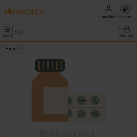
Kundklubb
Recept
Sök
Meny
Varukorg
Hem
Hoppa över Lista
Lista: . Innehåller 1 objekt.