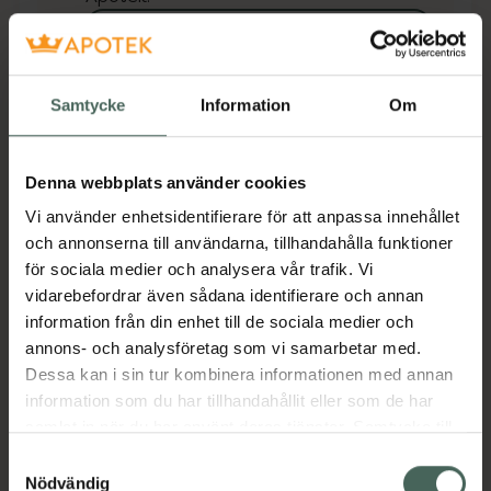
Se lagerstatus på apotek
Få mejl när varan finns i lager online
Samtycke
Information
Om
Din e-postadress
Denna webbplats använder cookies
villkoren
Jag accepterar
Vi använder enhetsidentifierare för att anpassa innehållet
och annonserna till användarna, tillhandahålla funktioner
Spara
för sociala medier och analysera vår trafik. Vi
vidarebefordrar även sådana identifierare och annan
Aktuella erbjudanden
information från din enhet till de sociala medier och
annons- och analysföretag som vi samarbetar med.
Dessa kan i sin tur kombinera informationen med annan
Beskrivning
Dölj
information som du har tillhandahållit eller som de har
samlat in när du har använt deras tjänster. Samtycke till
Jämförpris
43,06 kr
/
st
cookies är frivilligt och du kan när som helst ändra eller
Samtyckesval
återkalla ditt samtycke via webbplatsens
Nödvändig
EAN:
00768455087303