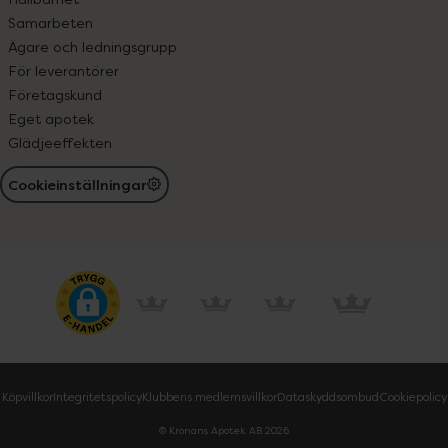
Samarbeten
Ägare och ledningsgrupp
För leverantörer
Företagskund
Eget apotek
Glädjeeffekten
Cookieinställningar
Köpvillkor
Integritetspolicy
Klubbens medlemsvillkor
Dataskyddsombud
Cookiepolicy
© Kronans Apotek AB
2026