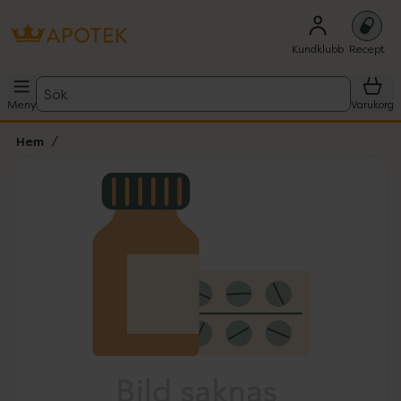
Kundklubb
Recept
Sök
Meny
Varukorg
Hem
Hoppa över Lista
Lista: . Innehåller 1 objekt.