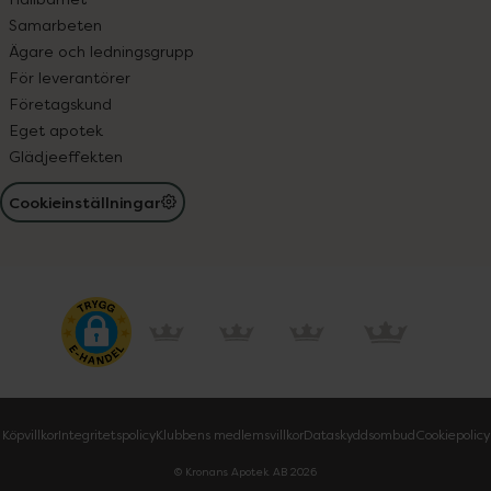
Samarbeten
Ägare och ledningsgrupp
För leverantörer
Företagskund
Eget apotek
Glädjeeffekten
Cookieinställningar
Köpvillkor
Integritetspolicy
Klubbens medlemsvillkor
Dataskyddsombud
Cookiepolicy
© Kronans Apotek AB
2026