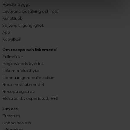
Handla tryggt
Leverans, betalning och retur
Kundklubb
Sajtens tillgänglighet
App
Köpvillkor
Om recept och läkemedel
Fullmakter
Högkostnadsskyddet
Läkemedelsutbyte
Lämna in gammal medicin
Resa med läkemedel
Receptregistret
Elektroniskt expertstöd, EES
Om oss
Pressrum
Jobba hos oss
Hållbarhet