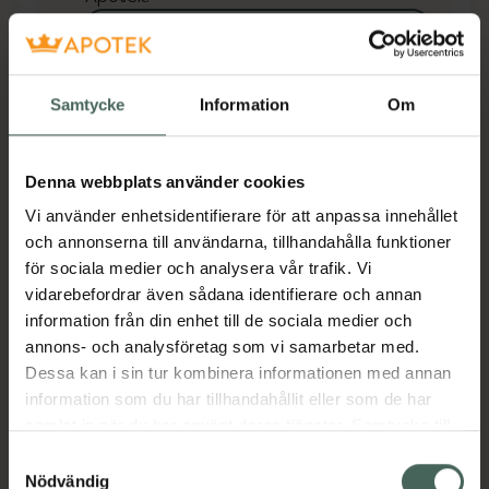
Se lagerstatus på apotek
Få mejl när varan finns i lager online
Samtycke
Information
Om
Din e-postadress
Denna webbplats använder cookies
villkoren
Jag accepterar
Vi använder enhetsidentifierare för att anpassa innehållet
och annonserna till användarna, tillhandahålla funktioner
Spara
för sociala medier och analysera vår trafik. Vi
vidarebefordrar även sådana identifierare och annan
Aktuella erbjudanden
information från din enhet till de sociala medier och
annons- och analysföretag som vi samarbetar med.
Dessa kan i sin tur kombinera informationen med annan
Beskrivning
Dölj
information som du har tillhandahållit eller som de har
samlat in när du har använt deras tjänster. Samtycke till
Jämförpris
43 kr
/
st
cookies är frivilligt och du kan när som helst ändra eller
Samtyckesval
återkalla ditt samtycke via webbplatsens
Nödvändig
EAN:
00768455083367