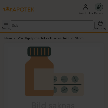
Kundklubb
Recept
Sök
Meny
Varukorg
Hem
Vårdhjälpmedel och säkerhet
Stomi
Hoppa över Lista
Lista: . Innehåller 1 objekt.