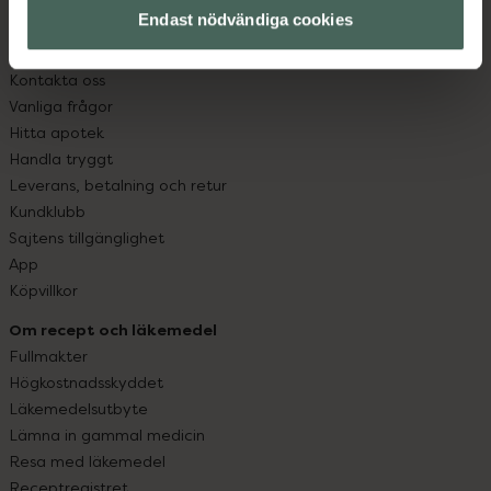
Endast nödvändiga cookies
Kundservice
Kontakta oss
Vanliga frågor
Hitta apotek
Handla tryggt
Leverans, betalning och retur
Kundklubb
Sajtens tillgänglighet
App
Köpvillkor
Om recept och läkemedel
Fullmakter
Högkostnadsskyddet
Läkemedelsutbyte
Lämna in gammal medicin
Resa med läkemedel
Receptregistret