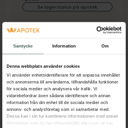
Se lagerstatus på apotek
Få mejl när varan finns i lager online
Din e-postadress
Samtycke
Information
Om
villkoren
Jag accepterar
Spara
Denna webbplats använder cookies
Vi använder enhetsidentifierare för att anpassa innehållet
och annonserna till användarna, tillhandahålla funktioner
Aktuella erbjudanden
för sociala medier och analysera vår trafik. Vi
vidarebefordrar även sådana identifierare och annan
Beskrivning
Dölj
information från din enhet till de sociala medier och
annons- och analysföretag som vi samarbetar med.
Dessa kan i sin tur kombinera informationen med annan
Jämförpris
27,73 kr
/
st
information som du har tillhandahållit eller som de har
EAN:
00768455112548