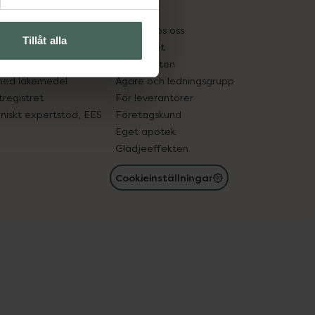
kter
Pressrum
tnadsskyddet
Jobba hos oss
Tillåt alla
edelsutbyte
Hållbarhet
in gammal medicin
Samarbeten
med läkemedel
Ägare och ledningsgrupp
registret
För leverantörer
oniskt expertstöd, EES
Företagskund
Eget apotek
Glädjeeffekten
Cookieinställningar