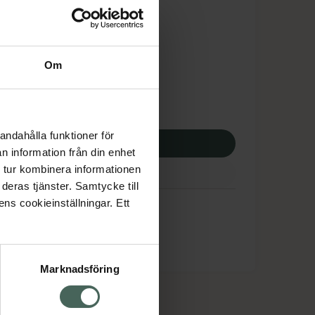
is med recept
tnadsskyddet gäller
7,63 kr
Om
potek:
3917,63 kr
andahålla funktioner för
p via ditt recept
n information från din enhet
 tur kombinera informationen
deras tjänster. Samtycke till
ens cookieinställningar. Ett
Marknadsföring
cept och läkemedel
Om oss