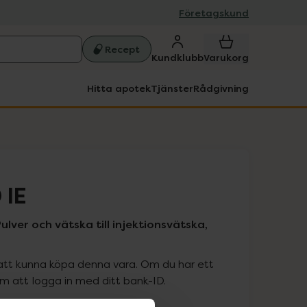
Företagskund
Recept
Kundklubb
Varukorg
Hitta apotek
Tjänster
Rådgivning
 IE
ulver och vätska till injektionsvätska,
att kunna köpa denna vara. Om du har ett
 att logga in med ditt bank-ID.