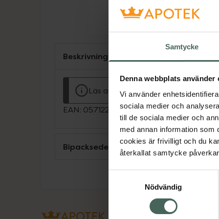
Samtycke
Beskrivning
Denna webbplats använder 
Läs alltid bipacksedeln innan använ
Vi använder enhetsidentifierar
sociala medier och analysera 
EAN:
05712249111069
till de sociala medier och a
med annan information som du 
cookies är frivilligt och du k
Bipacksedel från FASS
återkallat samtycke påverkar 
Samtyckesval
Nödvändig