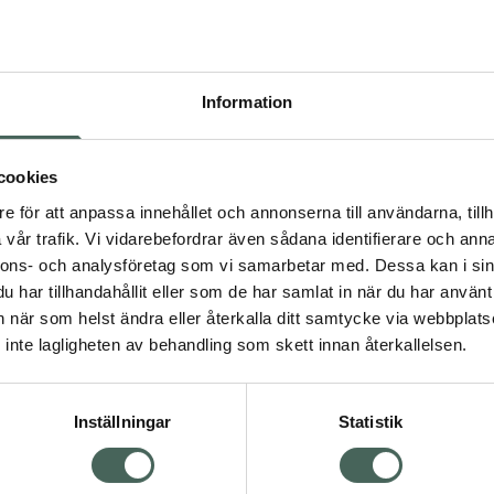
Pr
Högkos
391
Information
Dölj
I a
cookies
dning.
e för att anpassa innehållet och annonserna till användarna, tillh
Kö
vår trafik. Vi vidarebefordrar även sådana identifierare och anna
nnons- och analysföretag som vi samarbetar med. Dessa kan i sin
har tillhandahållit eller som de har samlat in när du har använt 
Aktuella erbjudanden
an när som helst ändra eller återkalla ditt samtycke via webbplats
Visa
inte lagligheten av behandling som skett innan återkallelsen.
Inställningar
Statistik
Kundservice
Om re