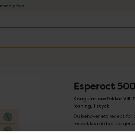
amma priser
Esperoct 500
Koagulationsfaktor VIII, P
lösning, 1 styck
Du behöver ett recept för 
recept kan du handla genom