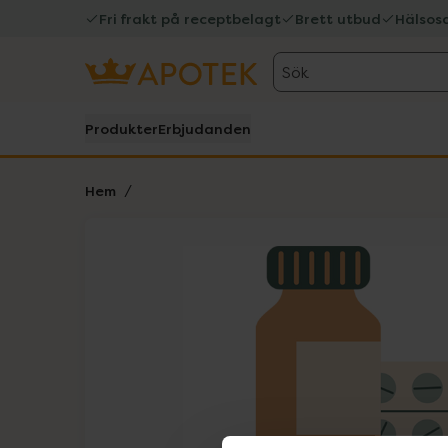
Fri frakt på receptbelagt
Brett utbud
Hälsos
Sök
Produkter
Erbjudanden
Hem
Hoppa över Lista
Lista: . Innehåller 1 objekt.