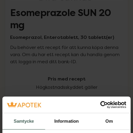
Esomeprazole SUN 20
mg
Esomeprazol, Enterotablett, 30 tablett(er)
Du behöver ett recept för att kunna köpa denna
vara. Om du har ett recept kan du handla genom
att logga in med ditt bank-ID.
Pris med recept
Högkostnadsskyddet gäller
125,93 kr
I apotek:
125,93 kr
Samtycke
Information
Om
Köp via ditt recept