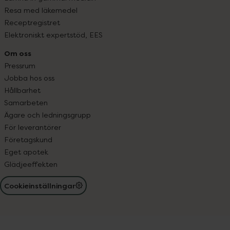
Resa med läkemedel
Receptregistret
Elektroniskt expertstöd, EES
Om oss
Pressrum
Jobba hos oss
Hållbarhet
Samarbeten
Ägare och ledningsgrupp
För leverantörer
Företagskund
Eget apotek
Glädjeeffekten
Cookieinställningar