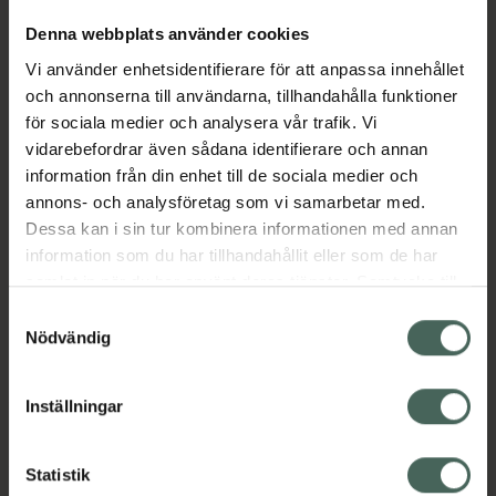
Denna webbplats använder cookies
Aktuella erbjudanden
Vi använder enhetsidentifierare för att anpassa innehållet
och annonserna till användarna, tillhandahålla funktioner
för sociala medier och analysera vår trafik. Vi
Beskrivning
Dölj
vidarebefordrar även sådana identifierare och annan
information från din enhet till de sociala medier och
EAN:
07046264690338
annons- och analysföretag som vi samarbetar med.
Dessa kan i sin tur kombinera informationen med annan
information som du har tillhandahållit eller som de har
samlat in när du har använt deras tjänster. Samtycke till
Bipacksedel från FASS
Visa
cookies är frivilligt och du kan när som helst ändra eller
Samtyckesval
återkalla ditt samtycke via webbplatsens
Nödvändig
cookieinställningar. Ett återkallat samtycke påverkar inte
lagligheten av behandling som skett innan återkallelsen.
Inställningar
Kronans Apotek finns här för dig. Du hittar oss från Skåne i
syd till Lappland i norr, och online i mobilen och på
Statistik
datorn. Oavsett vem du är så är det vårt uppdrag att