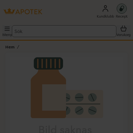
Kundklubb
Recept
Sök
Meny
Varukorg
Hem
Hoppa över Lista
Lista: . Innehåller 1 objekt.