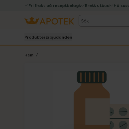
Fri frakt på receptbelagt
Brett utbud
Hälsos
Sök
Produkter
Erbjudanden
Hem
Hoppa över Lista
Lista: . Innehåller 1 objekt.