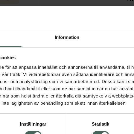
Högkos
31
Dölj
Information
I 
Kö
dning.
cookies
e för att anpassa innehållet och annonserna till användarna, tillh
vår trafik. Vi vidarebefordrar även sådana identifierare och anna
Aktuella erbjudanden
nnons- och analysföretag som vi samarbetar med. Dessa kan i sin
har tillhandahållit eller som de har samlat in när du har använt 
Visa
an när som helst ändra eller återkalla ditt samtycke via webbplats
inte lagligheten av behandling som skett innan återkallelsen.
Visa
Inställningar
Statistik