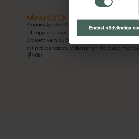
Kronans Apotek finns här för dig. Du hittar oss fr
Endast nödvändiga co
till Lappland i norr, och online i mobilen och på d
Oavsett vem du är så är det vårt uppdrag att hjä
att må lite bättre. Välkommen att prata med os