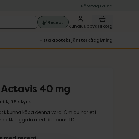
Företagskund
Recept
Kundklubb
Varukorg
Hitta apotek
Tjänster
Rådgivning
 Actavis 40 mg
tt, 56 styck
att kunna köpa denna vara. Om du har ett
 att logga in med ditt bank-ID.
is med recept