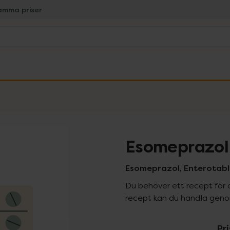
amma priser
Esomeprazol
Esomeprazol, Enterotable
Du behöver ett recept för 
recept kan du handla genom
Pr