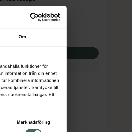
tnadsskyddet gäller
2,19 kr
Om
apotek:
312,19 kr
p via ditt recept
andahålla funktioner för
n information från din enhet
 tur kombinera informationen
deras tjänster. Samtycke till
ens cookieinställningar. Ett
Marknadsföring