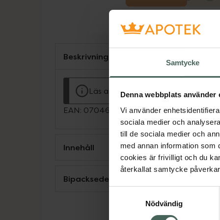
Beskrivning
Samtycke
Läs alltid bipacksedeln innan använ
Denna webbplats använder 
EAN:
07046265742524
Vi använder enhetsidentifierar
sociala medier och analysera 
till de sociala medier och a
med annan information som du 
Innehåll
cookies är frivilligt och du k
återkallat samtycke påverkar 
Bipacksedel från FASS
Samtyckesval
Nödvändig