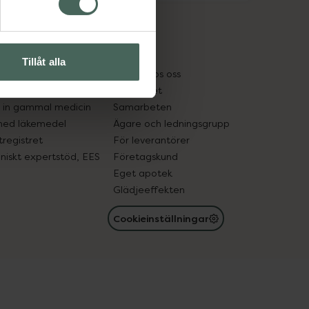
cept och läkemedel
Om oss
kter
Pressrum
Tillåt alla
tnadsskyddet
Jobba hos oss
edelsutbyte
Hållbarhet
in gammal medicin
Samarbeten
med läkemedel
Ägare och ledningsgrupp
registret
För leverantörer
oniskt expertstöd, EES
Företagskund
Eget apotek
Glädjeeffekten
Cookieinställningar