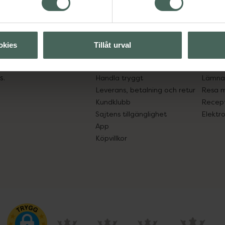
Kundservice
Om re
ån Skåne i syd
Kontakta oss
Fullma
okies
Tillåt urval
atorn.
Vanliga frågor
Högkos
lpa just dig
Hitta apotek
Läkem
s.
Handla tryggt
Lämna 
Leverans, betalning och retur
Resa 
Kundklubb
Recept
Sajtens tillgänglighet
Elektr
App
Köpvillkor