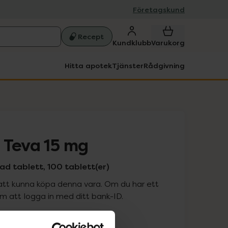
Företagskund
Recept
Kundklubb
Varukorg
Hitta apotek
Tjänster
Rådgivning
 Teva 15 mg
ad tablett, 100 tablett(er)
att kunna köpa denna vara. Om du har ett
 att logga in med ditt bank-ID.
is med recept