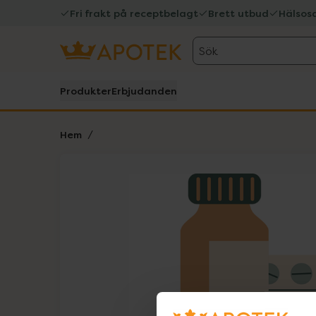
Fri frakt på receptbelagt
Brett utbud
Hälsos
Sök
Produkter
Erbjudanden
Hem
Hoppa över Lista
Lista: . Innehåller 1 objekt.