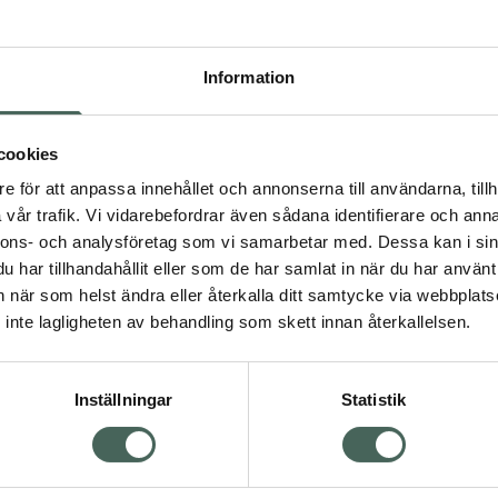
Högkos
430
Information
Dölj
I a
cookies
e för att anpassa innehållet och annonserna till användarna, tillh
Kö
vår trafik. Vi vidarebefordrar även sådana identifierare och anna
nnons- och analysföretag som vi samarbetar med. Dessa kan i sin
har tillhandahållit eller som de har samlat in när du har använt 
Fler produkter från Esci
an när som helst ändra eller återkalla ditt samtycke via webbplats
Aktuella erbjudanden
inte lagligheten av behandling som skett innan återkallelsen.
Inställningar
Statistik
Kundservice
Om re
ån Skåne i syd
Kontakta oss
Fullma
atorn.
Vanliga frågor
Högkos