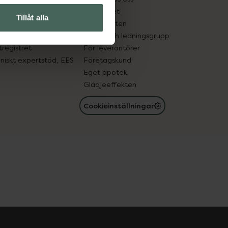
edelsutbyte
Hållbarhet
Tillåt alla
in gammal medicin
Samarbeten
med läkemedel
Ägare och ledningsgrupp
registret
För leverantörer
oniskt expertstöd, EES
Företagskund
Eget apotek
Glädjeeffekten
Cookieinställningar