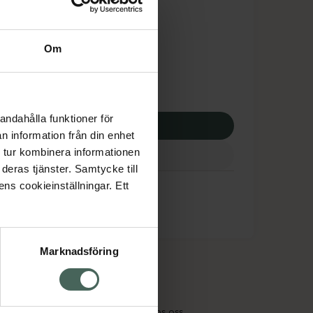
tnadsskyddet gäller
,25 kr
Om
potek:
430,25 kr
andahålla funktioner för
p via ditt recept
n information från din enhet
 tur kombinera informationen
deras tjänster. Samtycke till
talopram Teva
ens cookieinställningar. Ett
Marknadsföring
cept och läkemedel
Om oss
kter
Pressrum
tnadsskyddet
Jobba hos oss