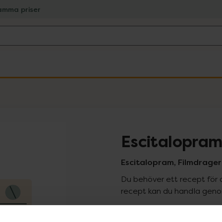
amma priser
Escitalopram
Escitalopram, Filmdrager
Du behöver ett recept för 
recept kan du handla genom
Pr