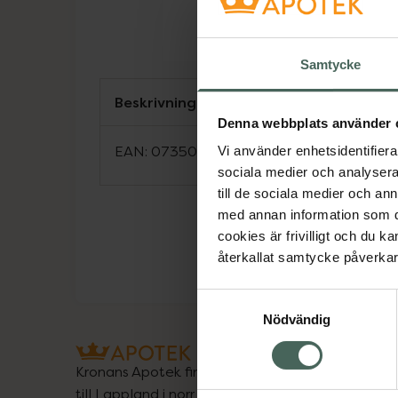
Samtycke
Beskrivning
Denna webbplats använder 
EAN:
07350096049357
Vi använder enhetsidentifierar
sociala medier och analysera 
till de sociala medier och a
med annan information som du 
cookies är frivilligt och du k
återkallat samtycke påverkar 
Samtyckesval
Nödvändig
Kronans Apotek finns här för dig. Du hittar oss fr
till Lappland i norr, och online i mobilen och på d