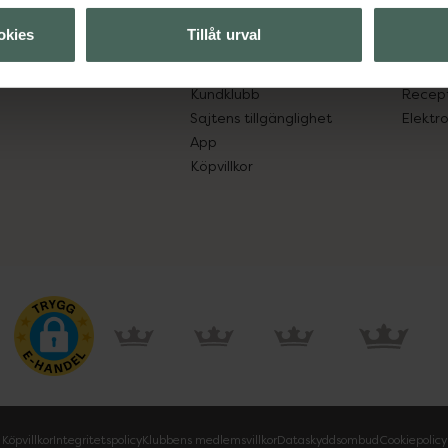
lpa just dig
Hitta apotek
Läkem
okies
Tillåt urval
s.
Handla tryggt
Lämna 
Leverans, betalning och retur
Resa 
Kundklubb
Recept
Sajtens tillgänglighet
Elektr
App
Köpvillkor
Köpvillkor
Integritetspolicy
Klubbens medlemsvillkor
Dataskyddsombud
Cookiepolicy