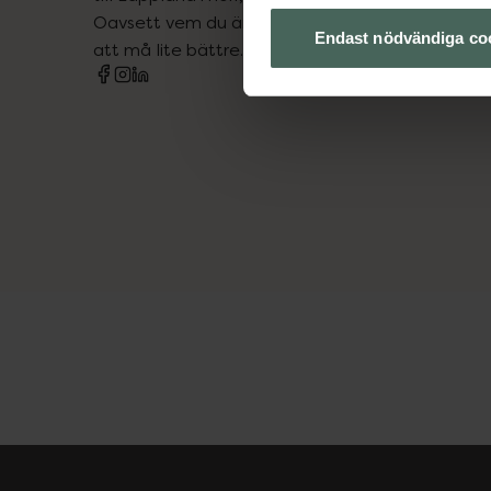
Oavsett vem du är så är det vårt uppdrag att hjä
Endast nödvändiga co
att må lite bättre. Välkommen att prata med os