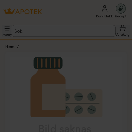
Kundklubb
Recept
Sök
Meny
Varukorg
Hem
Hoppa över Lista
Lista: . Innehåller 1 objekt.