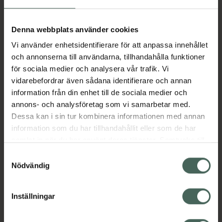
Aktuella erbjudanden
Denna webbplats använder cookies
Vi använder enhetsidentifierare för att anpassa innehållet
Beskrivning
Dölj
och annonserna till användarna, tillhandahålla funktioner
för sociala medier och analysera vår trafik. Vi
vidarebefordrar även sådana identifierare och annan
Läs alltid bipacksedeln innan
information från din enhet till de sociala medier och
användning.
annons- och analysföretag som vi samarbetar med.
Dessa kan i sin tur kombinera informationen med annan
EAN:
03838989779177
information som du har tillhandahållit eller som de har
samlat in när du har använt deras tjänster. Samtycke till
cookies är frivilligt och du kan när som helst ändra eller
Bipacksedel från FASS
Visa
Samtyckesval
återkalla ditt samtycke via webbplatsens
Nödvändig
cookieinställningar. Ett återkallat samtycke påverkar inte
lagligheten av behandling som skett innan återkallelsen.
Inställningar