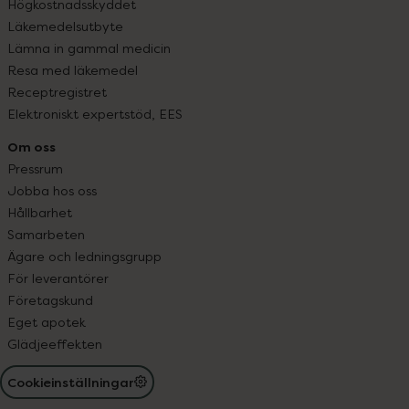
Högkostnadsskyddet
Läkemedelsutbyte
Lämna in gammal medicin
Resa med läkemedel
Receptregistret
Elektroniskt expertstöd, EES
Om oss
Pressrum
Jobba hos oss
Hållbarhet
Samarbeten
Ägare och ledningsgrupp
För leverantörer
Företagskund
Eget apotek
Glädjeeffekten
Cookieinställningar