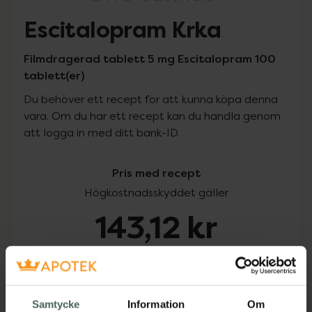
Escitalopram Krka
Filmdragerad tablett 5 mg Escitalopram 100
tablett(er)
Du behöver ett recept för att kunna köpa denna
vara. Om du har ett recept kan du handla genom
att logga in med ditt bank-ID.
Pris med recept
Högkostnadsskyddet gäller
143,12 kr
I apotek:
143,12 kr
Köp via ditt recept
Samtycke
Information
Om