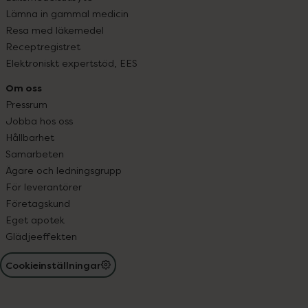
Lämna in gammal medicin
Resa med läkemedel
Receptregistret
Elektroniskt expertstöd, EES
Om oss
Pressrum
Jobba hos oss
Hållbarhet
Samarbeten
Ägare och ledningsgrupp
För leverantörer
Företagskund
Eget apotek
Glädjeeffekten
Cookieinställningar