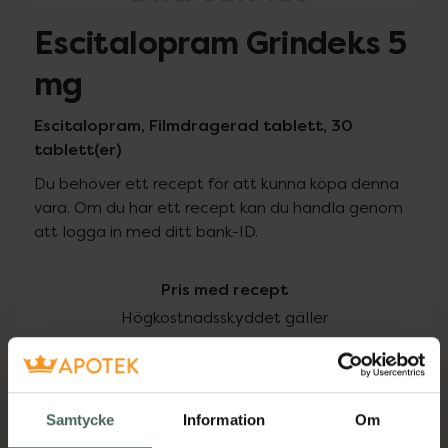
Escitalopram Grindeks 5
mg
Escitalopram, Filmdragerad tablett, 30
tablett(er)
Du behöver ett recept för att kunna köpa denna
vara. Om du har ett recept kan du handla genom
att logga in med ditt bank-ID.
Pris med recept
Högkostnadsskyddet gäller
172,20 kr
I apotek:
172,20 kr
Samtycke
Information
Om