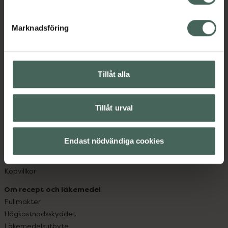
datorn. Oavsett vem du är så är det vårt uppdrag att
hjälpa just dig att må lite bättre. Välkommen att prata
Marknadsföring
med oss.
Kundservice
Kontakta oss
Tillåt alla
Vanliga frågor
Hitta apotek
Tillåt urval
Handla tryggt
Leverans, betalning och retur
Kundklubb
Endast nödvändiga cookies
Sajtens tillgänglighet
App
Köpvillkor
Om recept och läkemedel
Fullmakter
Högkostnadsskyddet
Läkemedelsutbyte