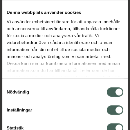
Köp via ditt recept
Denna webbplats använder cookies
Vi använder enhetsidentifierare för att anpassa innehållet
Aktuella erbjudanden
och annonserna till användarna, tillhandahålla funktioner
för sociala medier och analysera vår trafik. Vi
Beskrivning
Dölj
vidarebefordrar även sådana identifierare och annan
information från din enhet till de sociala medier och
annons- och analysföretag som vi samarbetar med.
EAN:
04750232022122
Dessa kan i sin tur kombinera informationen med annan
information som du har tillhandahållit eller som de har
samlat in när du har använt deras tjänster. Samtycke till
Bipacksedel från FASS
Visa
cookies är frivilligt och du kan när som helst ändra eller
Samtyckesval
återkalla ditt samtycke via webbplatsens
Nödvändig
cookieinställningar. Ett återkallat samtycke påverkar inte
lagligheten av behandling som skett innan återkallelsen.
Inställningar
Kronans Apotek finns här för dig. Du hittar oss från Skåne i
syd till Lappland i norr, och online i mobilen och på
Statistik