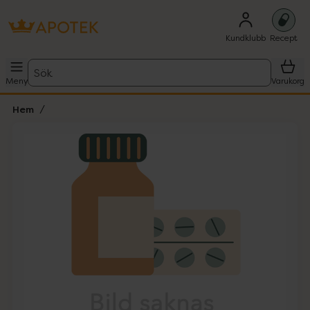
Kundklubb
Recept
Sök
Meny
Varukorg
Hem
Hoppa över Lista
Lista: . Innehåller 1 objekt.