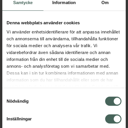
Köp via ditt recept
Samtycke
Information
Om
Denna webbplats använder cookies
Aktuella erbjudanden
Vi använder enhetsidentifierare för att anpassa innehållet
och annonserna till användarna, tillhandahålla funktioner
Beskrivning
Dölj
för sociala medier och analysera vår trafik. Vi
vidarebefordrar även sådana identifierare och annan
information från din enhet till de sociala medier och
Läs alltid bipacksedeln innan
annons- och analysföretag som vi samarbetar med.
användning.
Dessa kan i sin tur kombinera informationen med annan
EAN:
07046261865067
information som du har tillhandahållit eller som de har
samlat in när du har använt deras tjänster. Samtycke till
cookies är frivilligt och du kan när som helst ändra eller
Samtyckesval
återkalla ditt samtycke via webbplatsens
Nödvändig
Bipacksedel från FASS
Visa
cookieinställningar. Ett återkallat samtycke påverkar inte
lagligheten av behandling som skett innan återkallelsen.
Inställningar