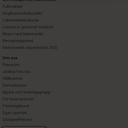
Fullmakter
Högkostnadsskyddet
Läkemedelsutbyte
Lämna in gammal medicin
Resa med läkemedel
Receptregistret
Elektroniskt expertstöd, EES
Om oss
Pressrum
Jobba hos oss
Hållbarhet
Samarbeten
Ägare och ledningsgrupp
För leverantörer
Företagskund
Eget apotek
Glädjeeffekten