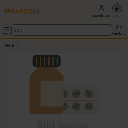
Kundklubb
Recept
Sök
Meny
Varukorg
Hem
Hoppa över Lista
Lista: . Innehåller 1 objekt.