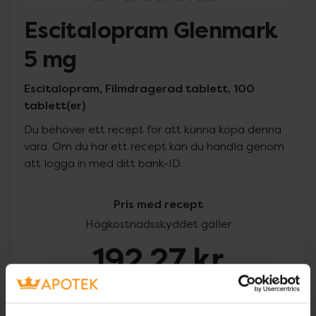
Escitalopram Glenmark
5 mg
Escitalopram, Filmdragerad tablett, 100
tablett(er)
Du behöver ett recept för att kunna köpa denna
vara. Om du har ett recept kan du handla genom
att logga in med ditt bank-ID.
Pris med recept
Högkostnadsskyddet gäller
192,27 kr
I apotek:
192,27 kr