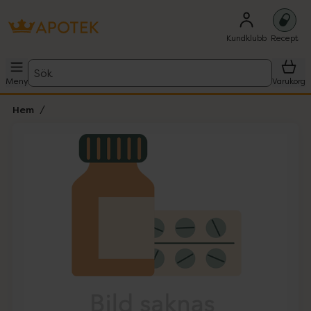
Kundklubb
Recept
Sök
Meny
Varukorg
Hem
Hoppa över Lista
Lista: . Innehåller 1 objekt.