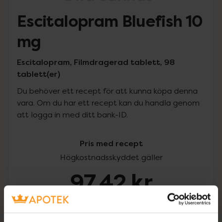
Escitalopram Bluefish 10
mg
Escitalopram, Filmdragerad tablett, 98
tablett(er)
Du behöver ett recept för att kunna köpa denna
vara. Om du har ett recept kan du handla genom
att logga in med ditt bank-ID.
Pris med recept
Högkostnadsskyddet gäller
97,42 kr
I apotek:
97,42 kr