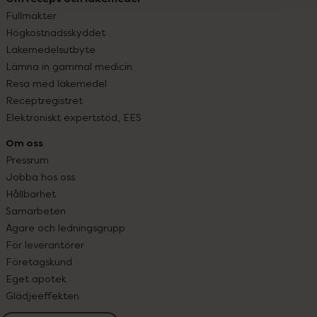
Fullmakter
Högkostnadsskyddet
Läkemedelsutbyte
Lämna in gammal medicin
Resa med läkemedel
Receptregistret
Elektroniskt expertstöd, EES
Om oss
Pressrum
Jobba hos oss
Hållbarhet
Samarbeten
Ägare och ledningsgrupp
För leverantörer
Företagskund
Eget apotek
Glädjeeffekten