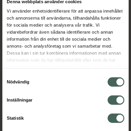
Denna webbplats använder cookies
läkemedel som används för att lindra
förkylningssymptom såsom snuva och hosta.
Vi använder enhetsidentifierare för att anpassa innehållet
Esberitox är ett helt naturligt
och annonserna till användarna, tillhandahålla funktioner
behandlingsalternativ som är lämplig både i
för sociala medier och analysera vår trafik. Vi
inledningsskedet av förkylningen och när
vidarebefordrar även sådana identifierare och annan
förkylningen väl brutit ut.
information från din enhet till de sociala medier och
annons- och analysföretag som vi samarbetar med.
Jämförpris
2,92 kr
/
st
Dessa kan i sin tur kombinera informationen med annan
EAN:
04026841594719
information som du har tillhandahållit eller som de har
samlat in när du har använt deras tjänster. Samtycke till
Kategorier:
cookies är frivilligt och du kan när som helst ändra eller
Samtyckesval
Förkylning och feber
Snuva och nästäppa
återkalla ditt samtycke via webbplatsens
Nödvändig
cookieinställningar. Ett återkallat samtycke påverkar inte
lagligheten av behandling som skett innan återkallelsen.
Innehåll
Visa
Inställningar
Instruktioner
Visa
Statistik