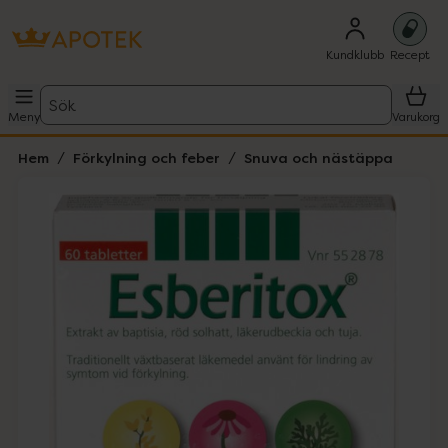
Kundklubb
Recept
Sök
Meny
Varukorg
Hem
Förkylning och feber
Snuva och nästäppa
Hoppa över Lista
Lista: . Innehåller 1 objekt.