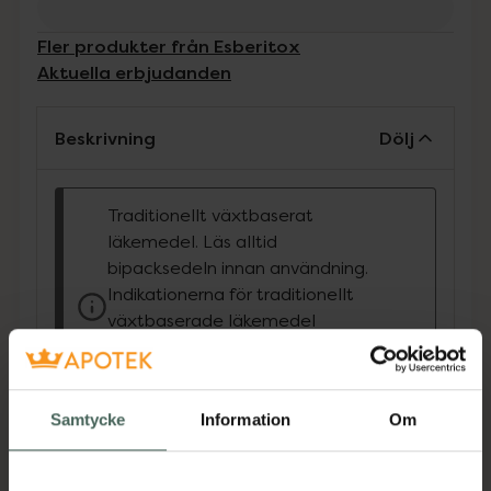
Fler produkter från Esberitox
Aktuella erbjudanden
Beskrivning
Dölj
Traditionellt växtbaserat
läkemedel. Läs alltid
bipacksedeln innan användning.
Indikationerna för traditionellt
växtbaserade läkemedel
grundar sig uteslutande på
erfarenhet av långvarig
användning.
Samtycke
Information
Om
Produkten innehåller tillsatt socker
Esberitox är ett traditionellt växtbaserat