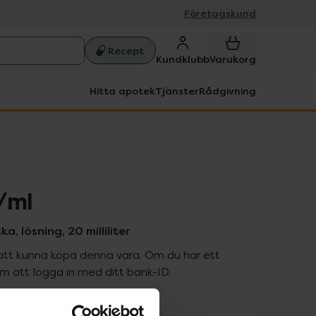
Företagskund
Recept
Kundklubb
Varukorg
Hitta apotek
Tjänster
Rådgivning
/ml
, lösning, 20 milliliter
att kunna köpa denna vara. Om du har ett
 att logga in med ditt bank-ID.
is med recept