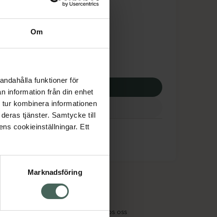
dsskyddet gäller inte
2,30 kr
Om
potek:
2182,30 kr
andahålla funktioner för
p via ditt recept
n information från din enhet
 tur kombinera informationen
deras tjänster. Samtycke till
ens cookieinställningar. Ett
Marknadsföring
cept och läkemedel
Om oss
kter
Pressrum
tnadsskyddet
Jobba hos oss