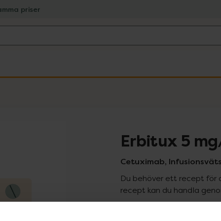
amma priser
Erbitux 5 mg
Cetuximab, Infusionsvätska
Du behöver ett recept för 
recept kan du handla genom
Pr