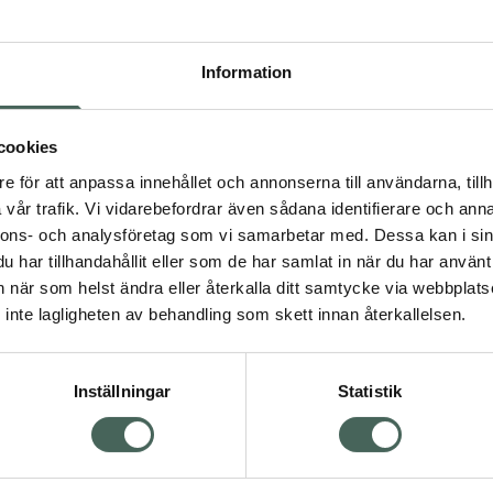
Högkostna
218
Information
Dölj
I a
cookies
e för att anpassa innehållet och annonserna till användarna, tillh
Kö
vår trafik. Vi vidarebefordrar även sådana identifierare och anna
nnons- och analysföretag som vi samarbetar med. Dessa kan i sin
har tillhandahållit eller som de har samlat in när du har använt 
Visa
Aktuella erbjudanden
an när som helst ändra eller återkalla ditt samtycke via webbplats
inte lagligheten av behandling som skett innan återkallelsen.
Inställningar
Statistik
Kundservice
Om re
ån Skåne i syd
Kontakta oss
Fullma
atorn.
Vanliga frågor
Högkos