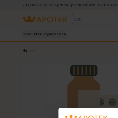
Fri frakt på receptbelagt
Brett utbud
Hälsos
Sök
Produkter
Erbjudanden
Hem
Hoppa över Lista
Lista: . Innehåller 1 objekt.