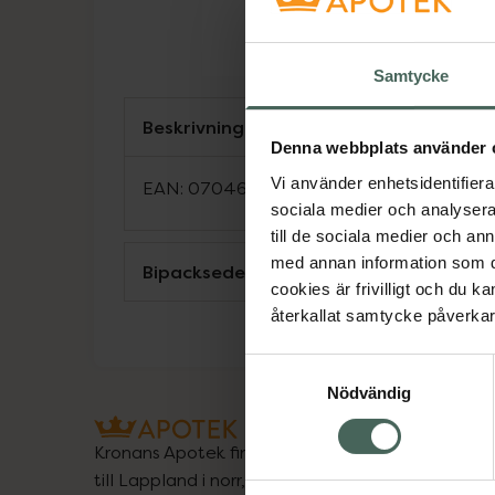
Samtycke
Beskrivning
Denna webbplats använder 
Vi använder enhetsidentifierar
EAN:
07046264315187
sociala medier och analysera 
till de sociala medier och a
med annan information som du 
Bipacksedel från FASS
cookies är frivilligt och du k
återkallat samtycke påverkar 
Samtyckesval
Nödvändig
Kronans Apotek finns här för dig. Du hittar oss fr
till Lappland i norr, och online i mobilen och på d