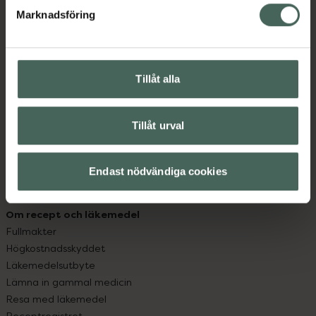
Marknadsföring
Kundservice
Kontakta oss
Vanliga frågor
Tillåt alla
Hitta apotek
Handla tryggt
Leverans, betalning och retur
Tillåt urval
Kundklubb
Sajtens tillgänglighet
Endast nödvändiga cookies
App
Köpvillkor
Om recept och läkemedel
Fullmakter
Högkostnadsskyddet
Läkemedelsutbyte
Lämna in gammal medicin
Resa med läkemedel
Receptregistret