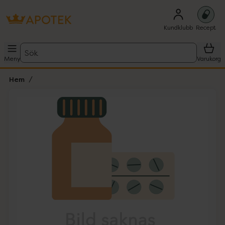
Kundklubb
Recept
Sök
Meny
Varukorg
Hem
Hoppa över Lista
Lista: . Innehåller 1 objekt.