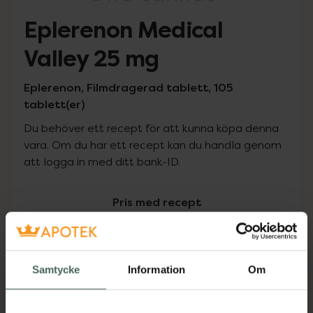
Eplerenon Medical
Valley 25 mg
Eplerenon, Filmdragerad tablett, 105
tablett(er)
Du behöver ett recept för att kunna köpa denna
vara. Om du har ett recept kan du handla genom
att logga in med ditt bank-ID.
Pris med recept
Högkostnadsskyddet gäller
762,35 kr
Samtycke
Information
Om
I apotek:
762,35 kr