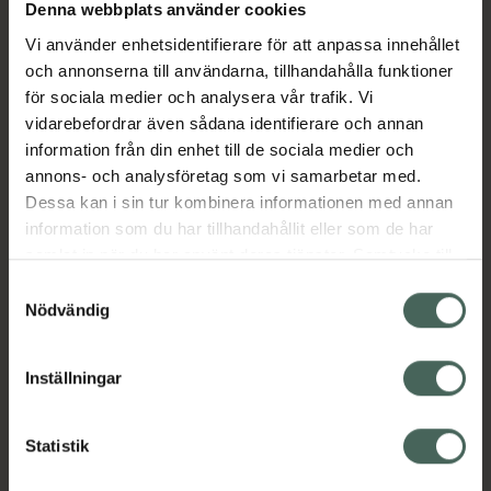
Köp via ditt recept
Denna webbplats använder cookies
Vi använder enhetsidentifierare för att anpassa innehållet
och annonserna till användarna, tillhandahålla funktioner
Aktuella erbjudanden
för sociala medier och analysera vår trafik. Vi
vidarebefordrar även sådana identifierare och annan
information från din enhet till de sociala medier och
Beskrivning
Dölj
annons- och analysföretag som vi samarbetar med.
Dessa kan i sin tur kombinera informationen med annan
EAN:
07340187105291
information som du har tillhandahållit eller som de har
samlat in när du har använt deras tjänster. Samtycke till
cookies är frivilligt och du kan när som helst ändra eller
Samtyckesval
återkalla ditt samtycke via webbplatsens
Nödvändig
cookieinställningar. Ett återkallat samtycke påverkar inte
lagligheten av behandling som skett innan återkallelsen.
Inställningar
Kronans Apotek finns här för dig. Du hittar oss från Skåne i
syd till Lappland i norr, och online i mobilen och på
datorn. Oavsett vem du är så är det vårt uppdrag att
Statistik
hjälpa just dig att må lite bättre. Välkommen att prata
med oss.