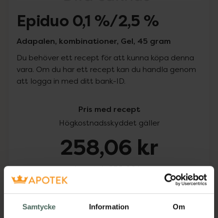
Epiduo 0,1 %/2,5 %
Adapalen, kombinationer, Gel, 45 gram
Du behöver ett recept för att kunna köpa denna
vara. Om du har ett recept kan du handla genom
att logga in med ditt bank-ID.
Pris med recept
Högkostnadsskyddet gäller
258,06 kr
I apotek:
258,06 kr
Köp via ditt recept
Samtycke
Information
Om