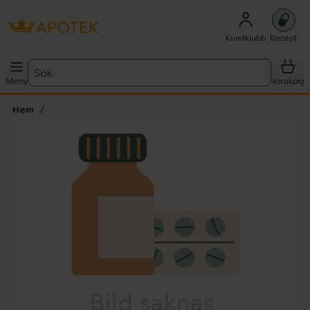
Kundklubb
Recept
Sök
Meny
Varukorg
Hem
Hoppa över Lista
Lista: . Innehåller 1 objekt.