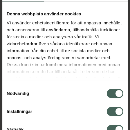
Aktuella erbjudanden
Denna webbplats använder cookies
Vi använder enhetsidentifierare för att anpassa innehållet
Beskrivning
Dölj
och annonserna till användarna, tillhandahålla funktioner
för sociala medier och analysera vår trafik. Vi
vidarebefordrar även sådana identifierare och annan
Läs alltid bipacksedeln innan
information från din enhet till de sociala medier och
användning.
annons- och analysföretag som vi samarbetar med.
EAN:
03499320008624
Dessa kan i sin tur kombinera informationen med annan
information som du har tillhandahållit eller som de har
samlat in när du har använt deras tjänster. Samtycke till
Bipacksedel från FASS
Visa
cookies är frivilligt och du kan när som helst ändra eller
Samtyckesval
återkalla ditt samtycke via webbplatsens
Nödvändig
cookieinställningar. Ett återkallat samtycke påverkar inte
lagligheten av behandling som skett innan återkallelsen.
Inställningar
Kronans Apotek finns här för dig. Du hittar oss från Skåne i
Statistik