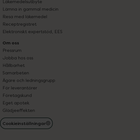
Läkemedelsutbyte
Lämna in gammal medicin
Resa med läkemedel
Receptregistret
Elektroniskt expertstöd, EES
Om oss
Pressrum
Jobba hos oss
Hållbarhet
Samarbeten
Ägare och ledningsgrupp
För leverantörer
Företagskund
Eget apotek
Glädjeeffekten
Cookieinställningar