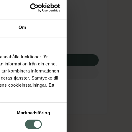
is med recept
tnadsskyddet gäller
7,50 kr
Om
potek:
3707,50 kr
andahålla funktioner för
p via ditt recept
n information från din enhet
 tur kombinera informationen
deras tjänster. Samtycke till
ens cookieinställningar. Ett
Marknadsföring
cept och läkemedel
Om oss