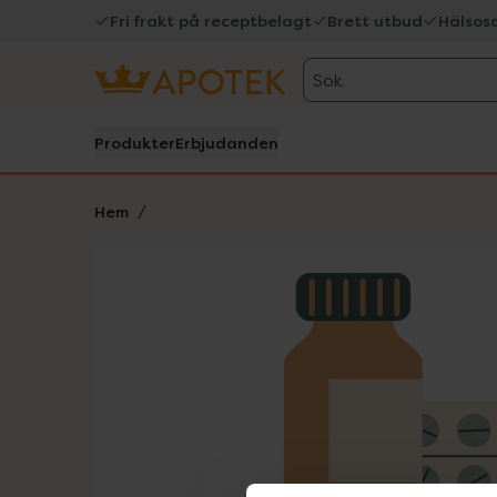
Fri frakt på receptbelagt
Brett utbud
Hälsos
Sök
Produkter
Erbjudanden
Hem
Hoppa över Lista
Lista: . Innehåller 1 objekt.