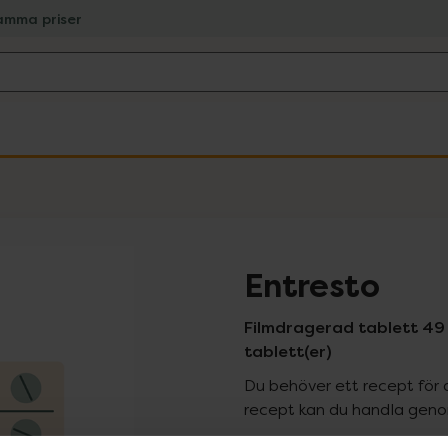
amma priser
Entresto
Filmdragerad tablett 49 
tablett(er)
Du behöver ett recept för 
recept kan du handla genom