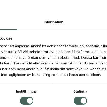
Pr
Högkos
370
Information
Dölj
I a
cookies
dning.
e för att anpassa innehållet och annonserna till användarna, tillh
Kö
vår trafik. Vi vidarebefordrar även sådana identifierare och anna
nnons- och analysföretag som vi samarbetar med. Dessa kan i sin
har tillhandahållit eller som de har samlat in när du har använt 
Aktuella erbjudanden
an när som helst ändra eller återkalla ditt samtycke via webbplats
Visa
inte lagligheten av behandling som skett innan återkallelsen.
Inställningar
Statistik
Kundservice
Om re