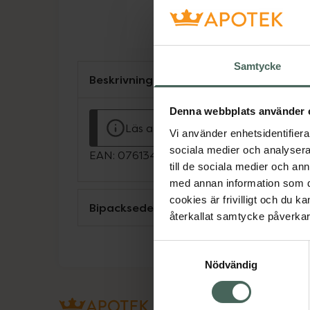
Samtycke
Beskrivning
Denna webbplats använder 
Läs alltid bipacksedeln innan använ
Vi använder enhetsidentifierar
sociala medier och analysera 
EAN:
07613421039554
till de sociala medier och a
med annan information som du 
cookies är frivilligt och du k
Bipacksedel från FASS
återkallat samtycke påverkar 
Samtyckesval
Nödvändig