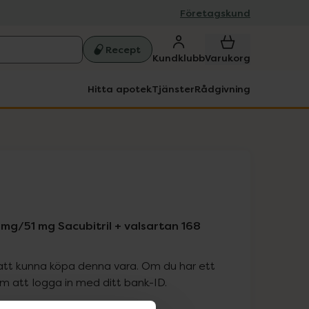
Företagskund
Recept
Kundklubb
Varukorg
Hitta apotek
Tjänster
Rådgivning
mg/51 mg Sacubitril + valsartan 168
att kunna köpa denna vara. Om du har ett
 att logga in med ditt bank-ID.