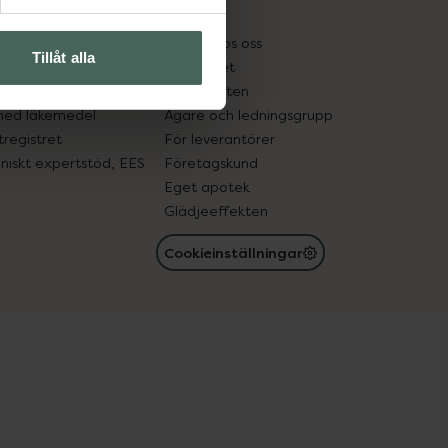
kter
Pressrum
tnadsskyddet
Jobba hos oss
Tillåt alla
edelsutbyte
Hållbarhet
in gammal medicin
Samarbeten
med läkemedel
Ägare och ledningsgrupp
registret
För leverantörer
oniskt expertstöd, EES
Företagskund
Eget apotek
Glädjeeffekten
Cookieinställningar