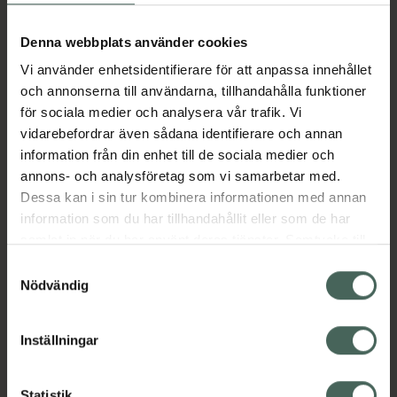
Aktuella erbjudanden
Denna webbplats använder cookies
Vi använder enhetsidentifierare för att anpassa innehållet
Beskrivning
Dölj
och annonserna till användarna, tillhandahålla funktioner
för sociala medier och analysera vår trafik. Vi
vidarebefordrar även sådana identifierare och annan
Läs alltid bipacksedeln innan
information från din enhet till de sociala medier och
användning.
annons- och analysföretag som vi samarbetar med.
EAN:
07046260601451
Dessa kan i sin tur kombinera informationen med annan
information som du har tillhandahållit eller som de har
samlat in när du har använt deras tjänster. Samtycke till
Bipacksedel från FASS
Visa
cookies är frivilligt och du kan när som helst ändra eller
Samtyckesval
återkalla ditt samtycke via webbplatsens
Nödvändig
cookieinställningar. Ett återkallat samtycke påverkar inte
lagligheten av behandling som skett innan återkallelsen.
Inställningar
Kronans Apotek finns här för dig. Du hittar oss från Skåne i
Statistik