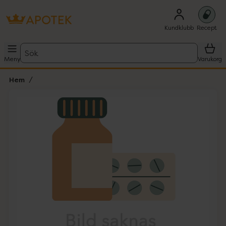
Kundklubb
Recept
Sök
Meny
Varukorg
Hem
Hoppa över Lista
Lista: . Innehåller 1 objekt.