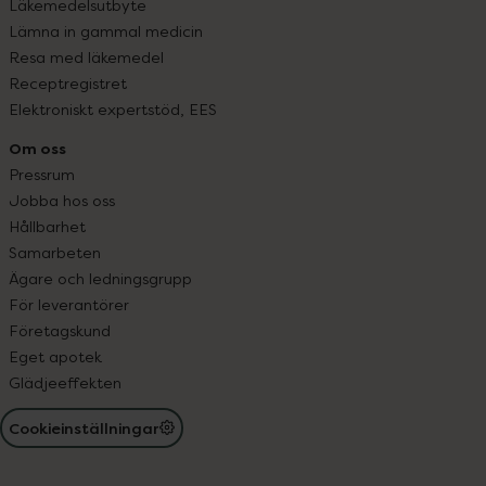
Läkemedelsutbyte
Lämna in gammal medicin
Resa med läkemedel
Receptregistret
Elektroniskt expertstöd, EES
Om oss
Pressrum
Jobba hos oss
Hållbarhet
Samarbeten
Ägare och ledningsgrupp
För leverantörer
Företagskund
Eget apotek
Glädjeeffekten
Cookieinställningar