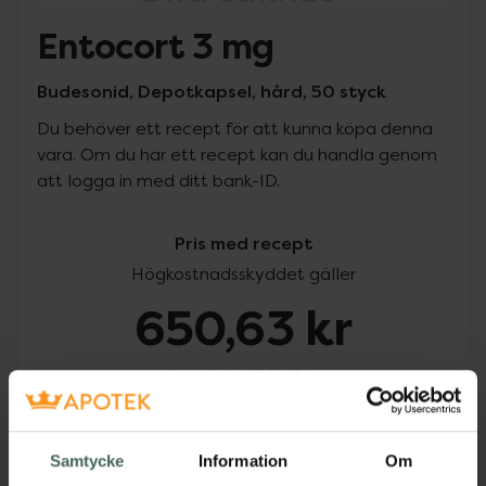
Entocort 3 mg
Budesonid, Depotkapsel, hård, 50 styck
Du behöver ett recept för att kunna köpa denna
vara. Om du har ett recept kan du handla genom
att logga in med ditt bank-ID.
Pris med recept
Högkostnadsskyddet gäller
650,63 kr
I apotek:
650,63 kr
Köp via ditt recept
Samtycke
Information
Om