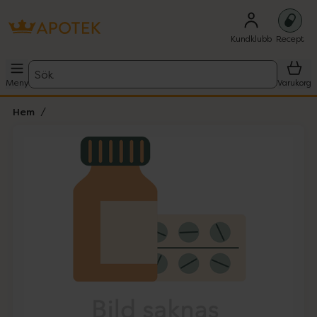
Kundklubb
Recept
Sök
Meny
Varukorg
Hem
Hoppa över Lista
Lista: . Innehåller 1 objekt.