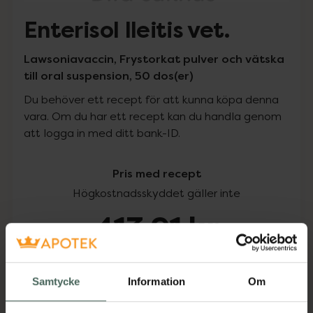
Enterisol Ileitis vet.
Lawsoniavaccin, Frystorkat pulver och vätska
till oral suspension, 50 dos(er)
Du behöver ett recept för att kunna köpa denna
vara. Om du har ett recept kan du handla genom
att logga in med ditt bank-ID.
Pris med recept
Högkostnadsskyddet gäller inte
413,91 kr
I apotek:
413,91 kr
Samtycke
Information
Om
Köp via ditt recept