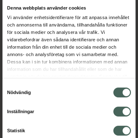
Denna webbplats använder cookies
Aktuella erbjudanden
Vi använder enhetsidentifierare för att anpassa innehållet
och annonserna till användarna, tillhandahålla funktioner
Beskrivning
Dölj
för sociala medier och analysera vår trafik. Vi
vidarebefordrar även sådana identifierare och annan
information från din enhet till de sociala medier och
Läs alltid bipacksedeln innan
annons- och analysföretag som vi samarbetar med.
användning.
Dessa kan i sin tur kombinera informationen med annan
information som du har tillhandahållit eller som de har
EAN:
07046260647275
samlat in när du har använt deras tjänster. Samtycke till
cookies är frivilligt och du kan när som helst ändra eller
Samtyckesval
återkalla ditt samtycke via webbplatsens
Nödvändig
cookieinställningar. Ett återkallat samtycke påverkar inte
lagligheten av behandling som skett innan återkallelsen.
Inställningar
Kronans Apotek finns här för dig. Du hittar oss från Skåne i
syd till Lappland i norr, och online i mobilen och på
Statistik
datorn. Oavsett vem du är så är det vårt uppdrag att