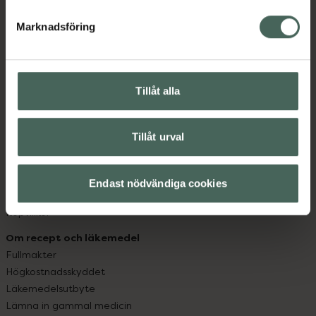
hjälpa just dig att må lite bättre. Välkommen att prata
med oss.
Marknadsföring
Kundservice
Kontakta oss
Tillåt alla
Vanliga frågor
Hitta apotek
Handla tryggt
Tillåt urval
Leverans, betalning och retur
Kundklubb
Sajtens tillgänglighet
Endast nödvändiga cookies
App
Köpvillkor
Om recept och läkemedel
Fullmakter
Högkostnadsskyddet
Läkemedelsutbyte
Lämna in gammal medicin