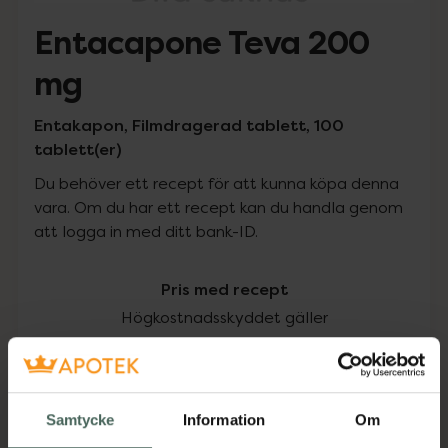
Entacapone Teva 200
mg
Entakapon, Filmdragerad tablett, 100
tablett(er)
Du behöver ett recept för att kunna köpa denna
vara. Om du har ett recept kan du handla genom
att logga in med ditt bank-ID.
Pris med recept
Högkostnadsskyddet gäller
305,09 kr
I apotek:
305,09 kr
Samtycke
Information
Om