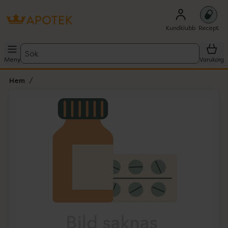
Kundklubb
Recept
Sök
Meny
Varukorg
Hem
Hoppa över Lista
Lista: . Innehåller 1 objekt.