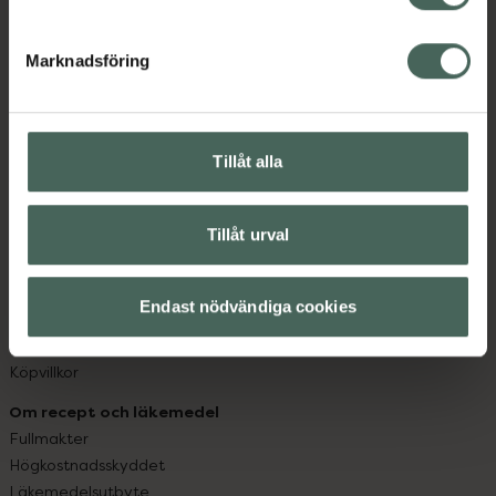
datorn. Oavsett vem du är så är det vårt uppdrag att
hjälpa just dig att må lite bättre. Välkommen att prata
Marknadsföring
med oss.
Kundservice
Kontakta oss
Tillåt alla
Vanliga frågor
Hitta apotek
Tillåt urval
Handla tryggt
Leverans, betalning och retur
Kundklubb
Endast nödvändiga cookies
Sajtens tillgänglighet
App
Köpvillkor
Om recept och läkemedel
Fullmakter
Högkostnadsskyddet
Läkemedelsutbyte