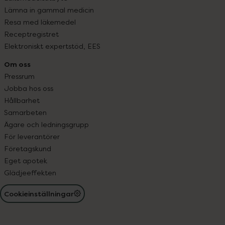
Lämna in gammal medicin
Resa med läkemedel
Receptregistret
Elektroniskt expertstöd, EES
Om oss
Pressrum
Jobba hos oss
Hållbarhet
Samarbeten
Ägare och ledningsgrupp
För leverantörer
Företagskund
Eget apotek
Glädjeeffekten
Cookieinställningar