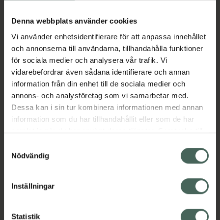
Köp via ditt recept
Denna webbplats använder cookies
Vi använder enhetsidentifierare för att anpassa innehållet
Aktuella erbjudanden
och annonserna till användarna, tillhandahålla funktioner
för sociala medier och analysera vår trafik. Vi
Beskrivning
Dölj
vidarebefordrar även sådana identifierare och annan
information från din enhet till de sociala medier och
annons- och analysföretag som vi samarbetar med.
EAN:
07046261527989
Dessa kan i sin tur kombinera informationen med annan
information som du har tillhandahållit eller som de har
samlat in när du har använt deras tjänster. Samtycke till
Bipacksedel från FASS
Visa
cookies är frivilligt och du kan när som helst ändra eller
Samtyckesval
återkalla ditt samtycke via webbplatsens
Nödvändig
cookieinställningar. Ett återkallat samtycke påverkar inte
lagligheten av behandling som skett innan återkallelsen.
Inställningar
Kronans Apotek finns här för dig. Du hittar oss från Skåne i
syd till Lappland i norr, och online i mobilen och på
Statistik