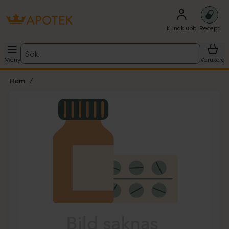
Kundklubb
Recept
Sök
Meny
Varukorg
Hem
Hoppa över Lista
Lista: . Innehåller 1 objekt.