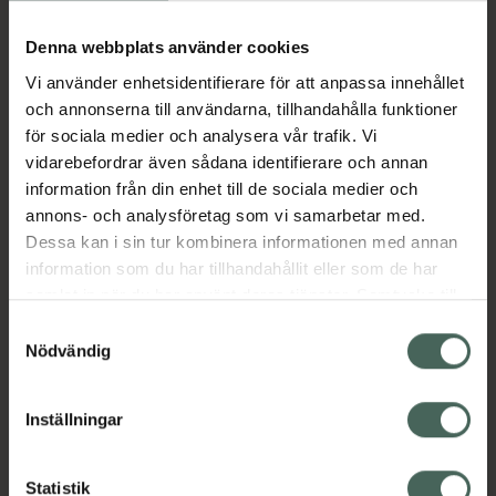
Köp via ditt recept
Denna webbplats använder cookies
Vi använder enhetsidentifierare för att anpassa innehållet
Aktuella erbjudanden
och annonserna till användarna, tillhandahålla funktioner
för sociala medier och analysera vår trafik. Vi
Beskrivning
Dölj
vidarebefordrar även sådana identifierare och annan
information från din enhet till de sociala medier och
annons- och analysföretag som vi samarbetar med.
EAN:
05099151936219
Dessa kan i sin tur kombinera informationen med annan
information som du har tillhandahållit eller som de har
samlat in när du har använt deras tjänster. Samtycke till
Bipacksedel från FASS
Visa
cookies är frivilligt och du kan när som helst ändra eller
Samtyckesval
återkalla ditt samtycke via webbplatsens
Nödvändig
cookieinställningar. Ett återkallat samtycke påverkar inte
lagligheten av behandling som skett innan återkallelsen.
Inställningar
Kronans Apotek finns här för dig. Du hittar oss från Skåne i
syd till Lappland i norr, och online i mobilen och på
Statistik