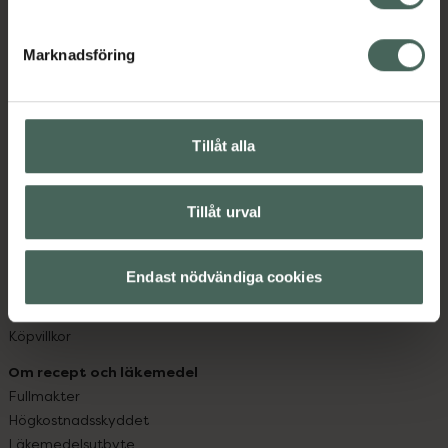
datorn. Oavsett vem du är så är det vårt uppdrag att
hjälpa just dig att må lite bättre. Välkommen att prata
Marknadsföring
med oss.
Kundservice
Kontakta oss
Tillåt alla
Vanliga frågor
Hitta apotek
Tillåt urval
Handla tryggt
Leverans, betalning och retur
Kundklubb
Endast nödvändiga cookies
Sajtens tillgänglighet
App
Köpvillkor
Om recept och läkemedel
Fullmakter
Högkostnadsskyddet
Läkemedelsutbyte