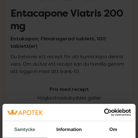
Entacapone Viatris 200
mg
Entakapon, Filmdragerad tablett, 100
tablett(er)
Du behöver ett recept för att kunna köpa denna
vara. Om du har ett recept kan du handla genom
att logga in med ditt bank-ID.
Pris med recept
Högkostnadsskyddet gäller
305,09 kr
I apotek:
305,09 kr
Samtycke
Information
Om