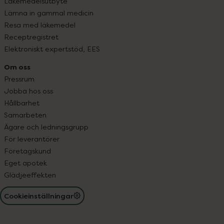
Läkemedelsutbyte
Lämna in gammal medicin
Resa med läkemedel
Receptregistret
Elektroniskt expertstöd, EES
Om oss
Pressrum
Jobba hos oss
Hållbarhet
Samarbeten
Ägare och ledningsgrupp
För leverantörer
Företagskund
Eget apotek
Glädjeeffekten
Cookieinställningar