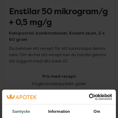
Enstilar 50 mikrogram/g
+ 0,5 mg/g
Kalcipotriol, kombinationer, Kutant skum, 2 x
60 gram
Du behöver ett recept för att kunna köpa denna
vara. Om du har ett recept kan du handla genom
att logga in med ditt bank-ID.
Pris med recept
Högkostnadsskyddet gäller
1257,75 kr
I apotek:
1257,75 kr
Samtycke
Information
Om