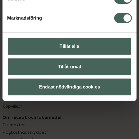
datorn. Oavsett vem du är så är det vårt uppdrag att
hjälpa just dig att må lite bättre. Välkommen att prata
Marknadsföring
med oss.
Kundservice
Tillåt alla
Kontakta oss
Vanliga frågor
Hitta apotek
Tillåt urval
Handla tryggt
Leverans, betalning och retur
Kundklubb
Endast nödvändiga cookies
Sajtens tillgänglighet
App
Köpvillkor
Om recept och läkemedel
Fullmakter
Högkostnadsskyddet