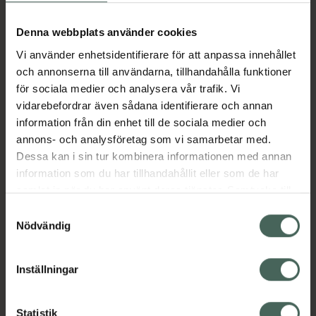
Köp via ditt recept
Denna webbplats använder cookies
Vi använder enhetsidentifierare för att anpassa innehållet
Aktuella erbjudanden
och annonserna till användarna, tillhandahålla funktioner
för sociala medier och analysera vår trafik. Vi
Beskrivning
Dölj
vidarebefordrar även sådana identifierare och annan
information från din enhet till de sociala medier och
annons- och analysföretag som vi samarbetar med.
Läs alltid bipacksedeln innan
Dessa kan i sin tur kombinera informationen med annan
användning.
information som du har tillhandahållit eller som de har
samlat in när du har använt deras tjänster. Samtycke till
EAN:
07046265978596
cookies är frivilligt och du kan när som helst ändra eller
Samtyckesval
återkalla ditt samtycke via webbplatsens
Nödvändig
cookieinställningar. Ett återkallat samtycke påverkar inte
lagligheten av behandling som skett innan återkallelsen.
Inställningar
Kronans Apotek finns här för dig. Du hittar oss från Skåne i
Statistik
syd till Lappland i norr, och online i mobilen och på