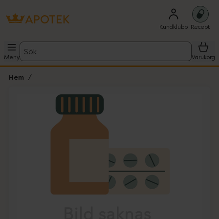
Kundklubb
Recept
Sök
Meny
Varukorg
Hem
Hoppa över Lista
Lista: . Innehåller 1 objekt.