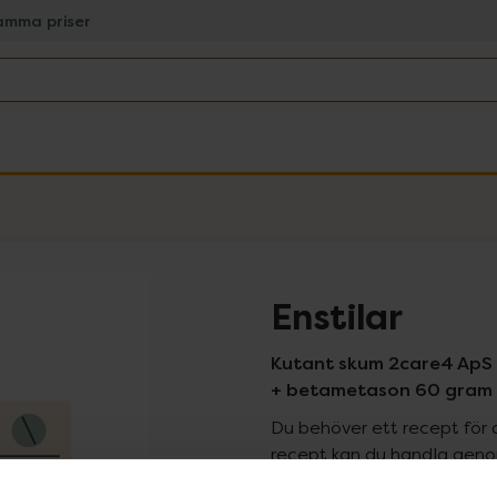
amma priser
Enstilar
Kutant skum 2care4 ApS 
+ betametason 60 gram
Du behöver ett recept för 
recept kan du handla genom