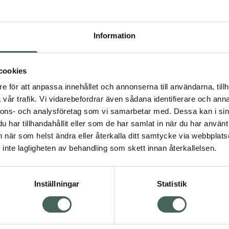
Pr
Högkos
Information
6
Dölj
cookies
I
e för att anpassa innehållet och annonserna till användarna, tillh
dning.
vår trafik. Vi vidarebefordrar även sådana identifierare och anna
Kö
nnons- och analysföretag som vi samarbetar med. Dessa kan i sin
har tillhandahållit eller som de har samlat in när du har använt 
an när som helst ändra eller återkalla ditt samtycke via webbplats
Aktuella erbjudanden
inte lagligheten av behandling som skett innan återkallelsen.
Inställningar
Statistik
Kundservice
Om re
ån Skåne i syd
Kontakta oss
Fullma
atorn.
Vanliga frågor
Högkos