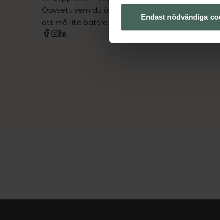
Oavsett vem du är så är det vårt uppdrag att hjä
Endast nödvändiga co
att må lite bättre. Välkommen att prata med os