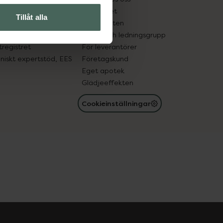
edelsutbyte
Hållbarhet
Tillåt alla
in gammal medicin
Samarbeten
med läkemedel
Ägare och ledningsgrupp
registret
För leverantörer
oniskt expertstöd, EES
Företagskund
Eget apotek
Glädjeeffekten
Cookieinställningar