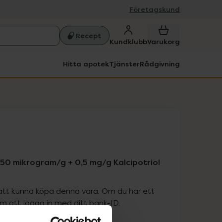
Företagskund
Recept
Kundklubb
Varukorg
Hitta apotek
Tjänster
Rådgivning
50 mikrogram/g + 0,5 mg/g Kalcipotriol
att kunna köpa denna vara. Om du har ett
 att logga in med ditt bank-ID.