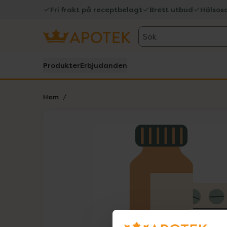
Fri frakt på receptbelagt
Brett utbud
Hälsos
Sök
Produkter
Erbjudanden
Hem
Hoppa över Lista
Lista: . Innehåller 1 objekt.