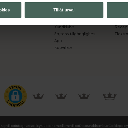
lpa just dig
Hitta apotek
Läkem
okies
Tillåt urval
s.
Handla tryggt
Lämna 
Leverans, betalning och retur
Resa 
Kundklubb
Recept
Sajtens tillgänglighet
Elektr
App
Köpvillkor
Köpvillkor
Integritetspolicy
Klubbens medlemsvillkor
Dataskyddsombud
Cookiepolicy