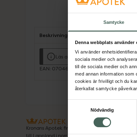
Samtycke
Beskrivning
Denna webbplats använder 
Vi använder enhetsidentifierar
Läs alltid bipacksedeln innan använ
sociala medier och analysera 
till de sociala medier och a
EAN:
07046264085356
med annan information som du 
cookies är frivilligt och du k
återkallat samtycke påverkar 
Samtyckesval
Nödvändig
Kronans Apotek finns här för dig. Du hittar oss fr
till Lappland i norr, och online i mobilen och på d