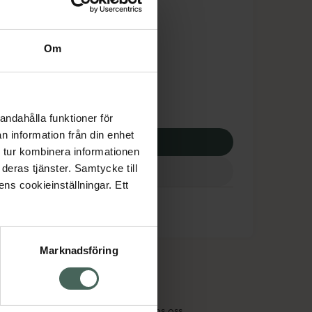
is med recept
tnadsskyddet gäller
Om
53 kr
 apotek:
653 kr
andahålla funktioner för
n information från din enhet
p via ditt recept
 tur kombinera informationen
deras tjänster. Samtycke till
ens cookieinställningar. Ett
Marknadsföring
cept och läkemedel
Om oss
kter
Pressrum
tnadsskyddet
Jobba hos oss