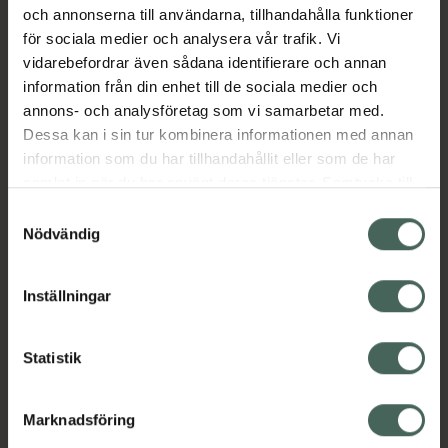
och annonserna till användarna, tillhandahålla funktioner
Aktuella erbjudanden
för sociala medier och analysera vår trafik. Vi
vidarebefordrar även sådana identifierare och annan
Beskrivning
Dölj
information från din enhet till de sociala medier och
annons- och analysföretag som vi samarbetar med.
Dessa kan i sin tur kombinera informationen med annan
information som du har tillhandahållit eller som de har
samlat in när du har använt deras tjänster. Samtycke till
cookies är frivilligt och du kan när som helst ändra eller
Samtyckesval
återkalla ditt samtycke via webbplatsens
Nödvändig
Kronans Apotek finns här för dig. Du hittar oss från Skåne i
cookieinställningar. Ett återkallat samtycke påverkar inte
syd till Lappland i norr, och online i mobilen och på
lagligheten av behandling som skett innan återkallelsen.
Inställningar
datorn. Oavsett vem du är så är det vårt uppdrag att
hjälpa just dig att må lite bättre. Välkommen att prata
med oss.
Statistik
Kundservice
Marknadsföring
Kontakta oss