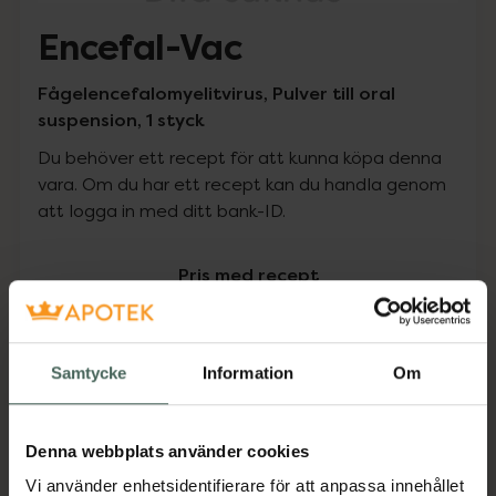
Encefal-Vac
Fågelencefalomyelitvirus, Pulver till oral
suspension, 1 styck
Du behöver ett recept för att kunna köpa denna
vara. Om du har ett recept kan du handla genom
att logga in med ditt bank-ID.
Pris med recept
Högkostnadsskyddet gäller inte
0 kr
Samtycke
Information
Om
Köp via ditt recept
Denna webbplats använder cookies
Vi använder enhetsidentifierare för att anpassa innehållet