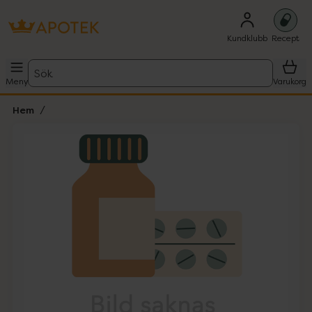
Kundklubb
Recept
Sök
Meny
Varukorg
Hem
Hoppa över Lista
Lista: . Innehåller 1 objekt.