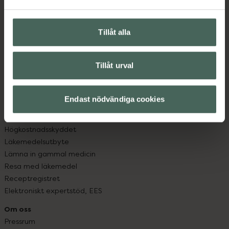
Vanliga frågor
Hitta apotek
Handla tryggt
Tillåt alla
Leverans, betalning och retur
Kundklubb
Sajtens tillgänglighet
Tillåt urval
App
Köpvillkor
Endast nödvändiga cookies
Om recept och läkemedel
Fullmakter
Högkostnadsskyddet
Läkemedelsutbyte
Lämna in gammal medicin
Resa med läkemedel
Receptregistret
Elektroniskt expertstöd, EES
Om oss
Pressrum