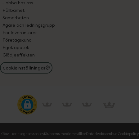
Jobba hos oss
Hållbarhet
Samarbeten
Ägare och ledningsgrupp
För leverantörer
Företagskund
Eget apotek
Glädjeeffekten
Cookieinställningar
Köpvillkor
Integritetspolicy
Klubbens medlemsvillkor
Dataskyddsombud
Cookiepolicy