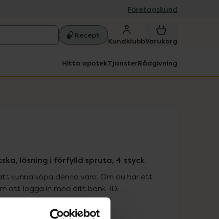
Företagskund
Recept
Kundklubb
Varukorg
Hitta apotek
Tjänster
Rådgivning
ka, lösning i förfylld spruta, 4 styck
att kunna köpa denna vara. Om du har ett
 att logga in med ditt bank-ID.
is med recept