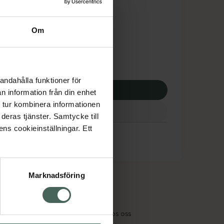
tnadsskyddet gäller
4,25 kr
Om
potek:
2344,25 kr
andahålla funktioner för
p via ditt recept
n information från din enhet
 tur kombinera informationen
deras tjänster. Samtycke till
ens cookieinställningar. Ett
Marknadsföring
cept och läkemedel
Om oss
kter
Pressrum
tnadsskyddet
Jobba hos oss