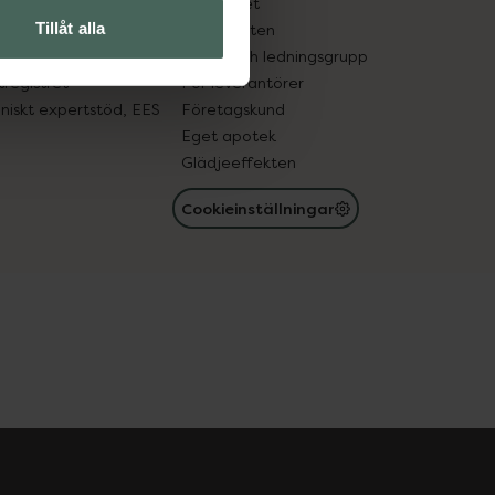
edelsutbyte
Hållbarhet
Tillåt alla
in gammal medicin
Samarbeten
med läkemedel
Ägare och ledningsgrupp
registret
För leverantörer
oniskt expertstöd, EES
Företagskund
Eget apotek
Glädjeeffekten
Cookieinställningar