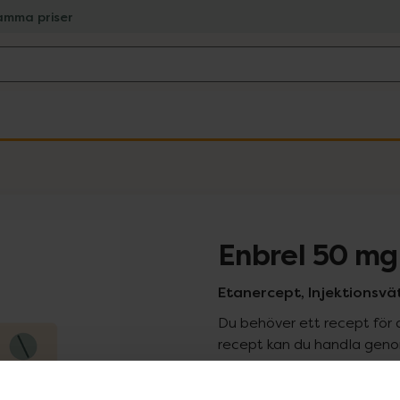
amma priser
Enbrel 50 mg
Etanercept, Injektionsväts
Du behöver ett recept för 
recept kan du handla genom
Pr