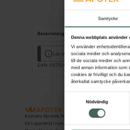
Samtycke
Beskrivning
Denna webbplats använder 
Vi använder enhetsidentifierar
Läs alltid bipacksedeln innan använ
sociala medier och analysera 
till de sociala medier och a
EAN:
05712440003248
med annan information som du 
cookies är frivilligt och du k
återkallat samtycke påverkar 
Samtyckesval
Nödvändig
Kronans Apotek finns här för dig. Du hittar oss fr
till Lappland i norr, och online i mobilen och på d