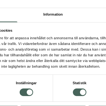
Högkos
234
Information
Dölj
cookies
I a
e för att anpassa innehållet och annonserna till användarna, tillh
Kö
dning.
vår trafik. Vi vidarebefordrar även sådana identifierare och anna
nnons- och analysföretag som vi samarbetar med. Dessa kan i sin
har tillhandahållit eller som de har samlat in när du har använt 
Aktuella erbjudanden
an när som helst ändra eller återkalla ditt samtycke via webbplats
inte lagligheten av behandling som skett innan återkallelsen.
Inställningar
Statistik
Kundservice
Om re
ån Skåne i syd
Kontakta oss
Fullma
atorn.
Vanliga frågor
Högkos