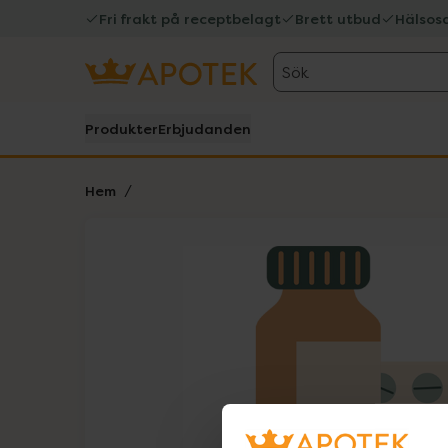
Fri frakt på receptbelagt
Brett utbud
Hälsos
Sök
Produkter
Erbjudanden
Hem
Hoppa över Lista
Lista: . Innehåller 1 objekt.