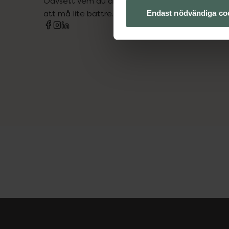
Oavsett vem du är så är det vårt uppdrag att hjä
att må lite bättre. Välkommen att prata med os
Endast nödvändiga co