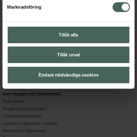
med oss.
Marknadsföring
Kundservice
Kontakta oss
Vanliga frågor
Tillåt alla
Hitta apotek
Handla tryggt
Leverans, betalning och retur
Tillåt urval
Kundklubb
Sajtens tillgänglighet
Endast nödvändiga cookies
App
Köpvillkor
Om recept och läkemedel
Fullmakter
Högkostnadsskyddet
Läkemedelsutbyte
Lämna in gammal medicin
Resa med läkemedel