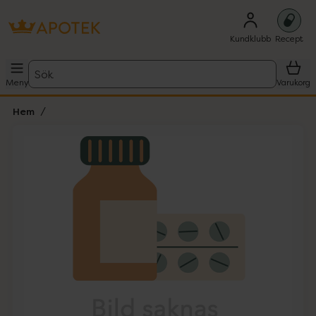
Kundklubb
Recept
Sök
Meny
Varukorg
Hem
Hoppa över Lista
Lista: . Innehåller 1 objekt.