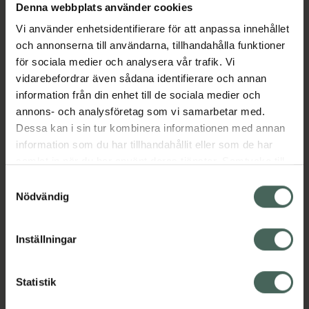
Denna webbplats använder cookies
Aktuella erbjudanden
Vi använder enhetsidentifierare för att anpassa innehållet
och annonserna till användarna, tillhandahålla funktioner
Beskrivning
Dölj
för sociala medier och analysera vår trafik. Vi
vidarebefordrar även sådana identifierare och annan
information från din enhet till de sociala medier och
EAN:
07613421115241
annons- och analysföretag som vi samarbetar med.
Dessa kan i sin tur kombinera informationen med annan
information som du har tillhandahållit eller som de har
Bipacksedel från FASS
Visa
samlat in när du har använt deras tjänster. Samtycke till
cookies är frivilligt och du kan när som helst ändra eller
Samtyckesval
återkalla ditt samtycke via webbplatsens
Nödvändig
cookieinställningar. Ett återkallat samtycke påverkar inte
lagligheten av behandling som skett innan återkallelsen.
Inställningar
Kronans Apotek finns här för dig. Du hittar oss från Skåne i
syd till Lappland i norr, och online i mobilen och på
datorn. Oavsett vem du är så är det vårt uppdrag att
Statistik
hjälpa just dig att må lite bättre. Välkommen att prata