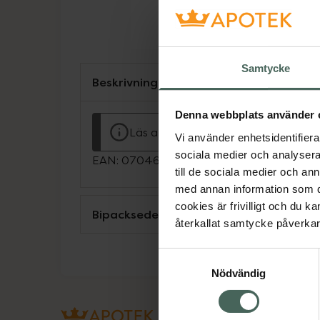
Samtycke
Beskrivning
Denna webbplats använder 
Läs alltid bipacksedeln innan använ
Vi använder enhetsidentifierar
sociala medier och analysera 
EAN:
07046260035454
till de sociala medier och a
med annan information som du 
cookies är frivilligt och du k
Bipacksedel från FASS
återkallat samtycke påverkar 
Samtyckesval
Nödvändig