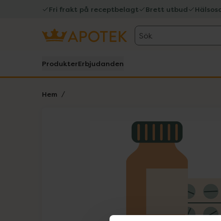
Fri frakt på receptbelagt
Brett utbud
Hälsos
Sök
Produkter
Erbjudanden
Hem
Hoppa över Lista
Lista: . Innehåller 1 objekt.