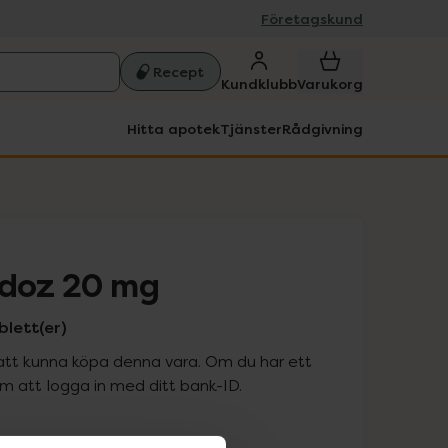
Företagskund
Recept
Kundklubb
Varukorg
Hitta apotek
Tjänster
Rådgivning
ndoz 20 mg
blett(er)
att kunna köpa denna vara. Om du har ett
 att logga in med ditt bank-ID.
is med recept