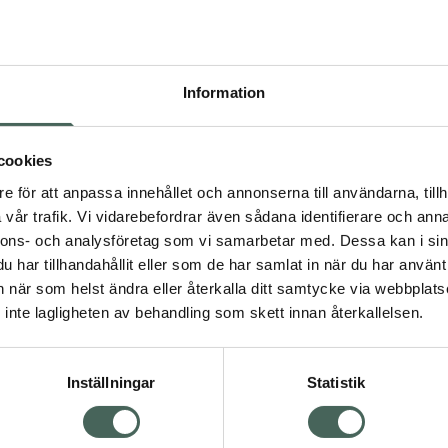
Högkos
86
Information
Dölj
I 
cookies
Kö
dning.
e för att anpassa innehållet och annonserna till användarna, tillh
vår trafik. Vi vidarebefordrar även sådana identifierare och anna
nnons- och analysföretag som vi samarbetar med. Dessa kan i sin
Aktuella erbjudanden
har tillhandahållit eller som de har samlat in när du har använt 
an när som helst ändra eller återkalla ditt samtycke via webbplats
Visa
inte lagligheten av behandling som skett innan återkallelsen.
Inställningar
Statistik
Kundservice
Om re