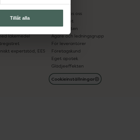
kter
Pressrum
tnadsskyddet
Jobba hos oss
Tillåt alla
edelsutbyte
Hållbarhet
in gammal medicin
Samarbeten
med läkemedel
Ägare och ledningsgrupp
registret
För leverantörer
oniskt expertstöd, EES
Företagskund
Eget apotek
Glädjeeffekten
Cookieinställningar