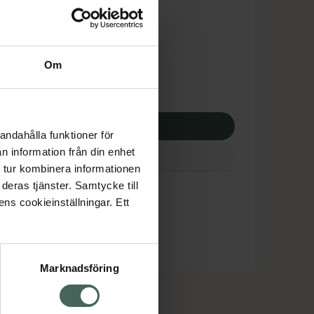
tnadsskyddet gäller
,49 kr
Om
apotek:
86,49 kr
p via ditt recept
andahålla funktioner för
n information från din enhet
 tur kombinera informationen
deras tjänster. Samtycke till
ens cookieinställningar. Ett
Marknadsföring
cept och läkemedel
Om oss