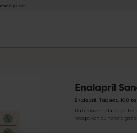
amma priser
Enalapril Sa
Enalapril, Tablett, 100 ta
Du behöver ett recept för 
recept kan du handla genom
Pr