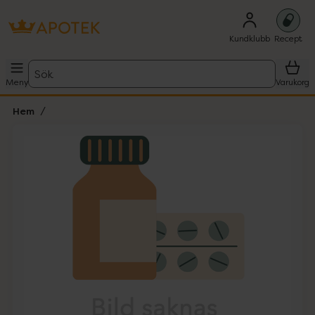
Kundklubb
Recept
Sök
Meny
Varukorg
Hem
Hoppa över Lista
Lista: . Innehåller 1 objekt.