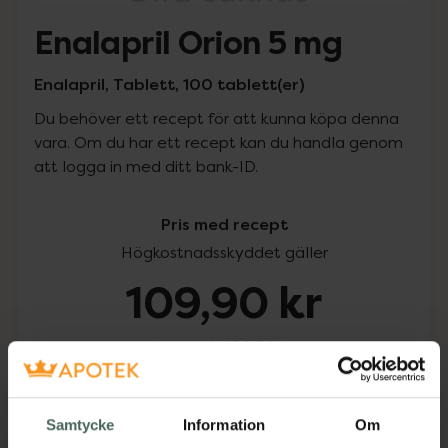
Enalapril Orion 5 mg
Enalapril, Tablett, 100 tablett(er)
Du behöver ett recept för att kunna köpa denna
vara. Om du har ett recept kan du handla genom
att logga in med ditt bank-ID.
Pris med recept
Högkostnadsskyddet gäller
109,90 kr
I apotek:
109,90 kr
Köp via ditt recept
Samtycke
Information
Om