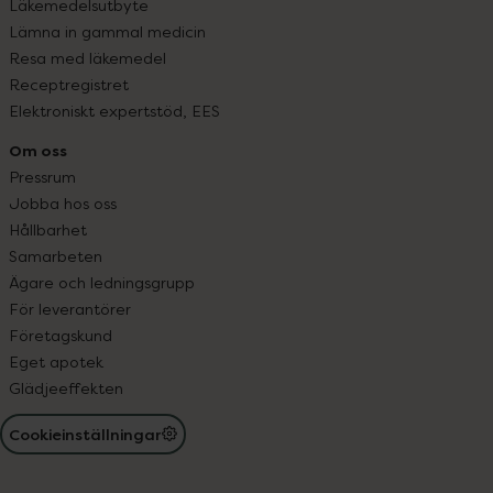
Läkemedelsutbyte
Lämna in gammal medicin
Resa med läkemedel
Receptregistret
Elektroniskt expertstöd, EES
Om oss
Pressrum
Jobba hos oss
Hållbarhet
Samarbeten
Ägare och ledningsgrupp
För leverantörer
Företagskund
Eget apotek
Glädjeeffekten
Cookieinställningar