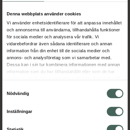
Aktuella erbjudanden
Denna webbplats använder cookies
Vi använder enhetsidentifierare för att anpassa innehållet
Beskrivning
Dölj
och annonserna till användarna, tillhandahålla funktioner
för sociala medier och analysera vår trafik. Vi
vidarebefordrar även sådana identifierare och annan
Läs alltid bipacksedeln innan
information från din enhet till de sociala medier och
användning.
annons- och analysföretag som vi samarbetar med.
EAN:
06432100046277
Dessa kan i sin tur kombinera informationen med annan
information som du har tillhandahållit eller som de har
samlat in när du har använt deras tjänster. Samtycke till
Bipacksedel från FASS
Visa
cookies är frivilligt och du kan när som helst ändra eller
Samtyckesval
återkalla ditt samtycke via webbplatsens
Nödvändig
cookieinställningar. Ett återkallat samtycke påverkar inte
lagligheten av behandling som skett innan återkallelsen.
Inställningar
Kronans Apotek finns här för dig. Du hittar oss från Skåne i
Statistik