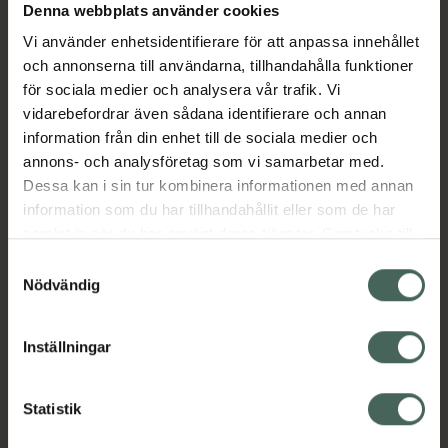
Denna webbplats använder cookies
Aktuella erbjudanden
Vi använder enhetsidentifierare för att anpassa innehållet
och annonserna till användarna, tillhandahålla funktioner
Beskrivning
Dölj
för sociala medier och analysera vår trafik. Vi
vidarebefordrar även sådana identifierare och annan
information från din enhet till de sociala medier och
EAN:
05055565777145
annons- och analysföretag som vi samarbetar med.
Dessa kan i sin tur kombinera informationen med annan
information som du har tillhandahållit eller som de har
Bipacksedel från FASS
Visa
samlat in när du har använt deras tjänster. Samtycke till
cookies är frivilligt och du kan när som helst ändra eller
Samtyckesval
återkalla ditt samtycke via webbplatsens
Nödvändig
cookieinställningar. Ett återkallat samtycke påverkar inte
lagligheten av behandling som skett innan återkallelsen.
Inställningar
Kronans Apotek finns här för dig. Du hittar oss från Skåne i
syd till Lappland i norr, och online i mobilen och på
datorn. Oavsett vem du är så är det vårt uppdrag att
Statistik
hjälpa just dig att må lite bättre. Välkommen att prata