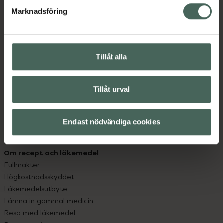
med oss.
Marknadsföring
Kundservice
Kontakta oss
Vanliga frågor
Tillåt alla
Hitta apotek
Handla tryggt
Leverans, betalning och retur
Tillåt urval
Kundklubb
Sajtens tillgänglighet
Endast nödvändiga cookies
App
Köpvillkor
Om recept och läkemedel
Fullmakter
Högkostnadsskyddet
Läkemedelsutbyte
Lämna in gammal medicin
Resa med läkemedel