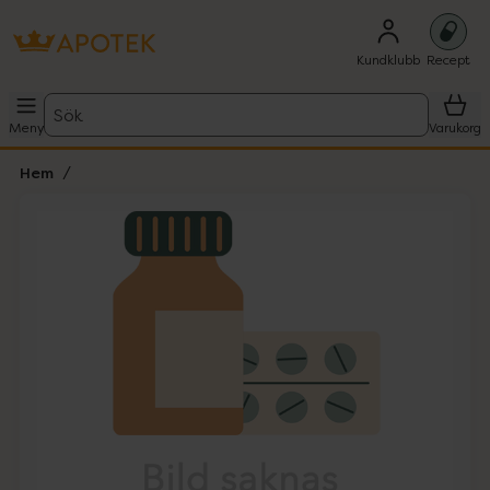
Kundklubb
Recept
Sök
Meny
Varukorg
Hem
Hoppa över Lista
Lista: . Innehåller 1 objekt.