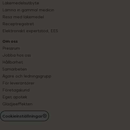
Läkemedelsutbyte
Lämna in gammal medicin
Resa med läkemedel
Receptregistret
Elektroniskt expertstöd, EES
Om oss
Pressrum
Jobba hos oss
Hållbarhet
Samarbeten
Ägare och ledningsgrupp
För leverantörer
Företagskund
Eget apotek
Glädjeeffekten
Cookieinställningar