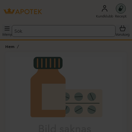
Kundklubb
Recept
Sök
Meny
Varukorg
Hem
Hoppa över Lista
Lista: . Innehåller 1 objekt.