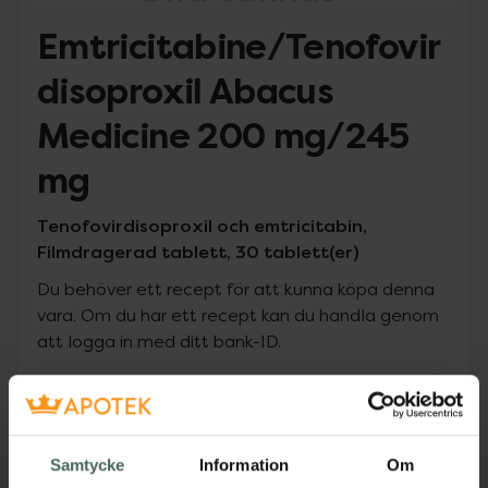
Emtricitabine/Tenofovir
disoproxil Abacus
Medicine 200 mg/245
mg
Tenofovirdisoproxil och emtricitabin,
Filmdragerad tablett, 30 tablett(er)
Du behöver ett recept för att kunna köpa denna
vara. Om du har ett recept kan du handla genom
att logga in med ditt bank-ID.
Pris med recept
Högkostnadsskyddet gäller
Samtycke
Information
Om