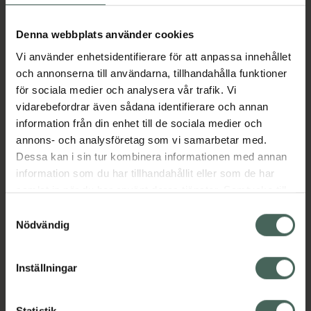
2094,85 kr
I apotek:
2094,85 kr
Denna webbplats använder cookies
Vi använder enhetsidentifierare för att anpassa innehållet
Köp via ditt recept
och annonserna till användarna, tillhandahålla funktioner
för sociala medier och analysera vår trafik. Vi
vidarebefordrar även sådana identifierare och annan
Aktuella erbjudanden
information från din enhet till de sociala medier och
annons- och analysföretag som vi samarbetar med.
Dessa kan i sin tur kombinera informationen med annan
Beskrivning
Dölj
information som du har tillhandahållit eller som de har
samlat in när du har använt deras tjänster. Samtycke till
EAN:
05712440021112
cookies är frivilligt och du kan när som helst ändra eller
Samtyckesval
återkalla ditt samtycke via webbplatsens
Nödvändig
cookieinställningar. Ett återkallat samtycke påverkar inte
lagligheten av behandling som skett innan återkallelsen.
Inställningar
Kronans Apotek finns här för dig. Du hittar oss från Skåne i
Statistik