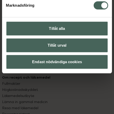
Marknadsföring
Kundservice
Kontakta oss
Vanliga frågor
Tillåt alla
Hitta apotek
Handla tryggt
Leverans, betalning och retur
Tillåt urval
Kundklubb
Sajtens tillgänglighet
Endast nödvändiga cookies
App
Köpvillkor
Om recept och läkemedel
Fullmakter
Högkostnadsskyddet
Läkemedelsutbyte
Lämna in gammal medicin
Resa med läkemedel
Receptregistret