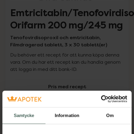
Emtricitabin/Tenofovirdiso
Orifarm 200 mg/245 mg
Tenofovirdisoproxil och emtricitabin,
Filmdragerad tablett, 3 x 30 tablett(er)
Du behöver ett recept för att kunna köpa denna
vara. Om du har ett recept kan du handla genom
att logga in med ditt bank-ID.
Pris med recept
Högkostnadsskyddet gäller
6158,98 kr
Samtycke
Information
Om
I apotek:
6158,98 kr