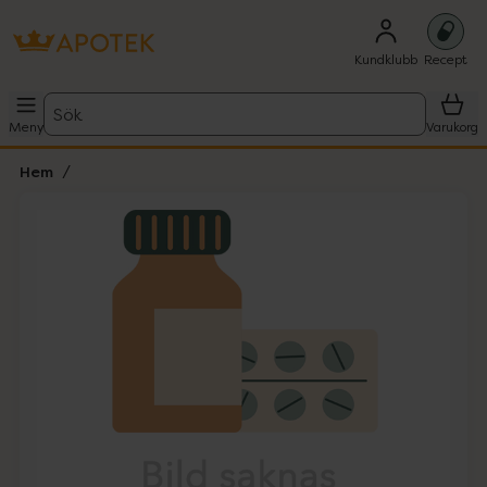
Kundklubb
Recept
Sök
Meny
Varukorg
Hem
Hoppa över Lista
Lista: . Innehåller 1 objekt.