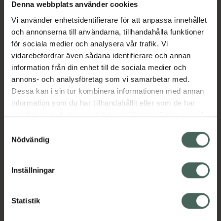
Köp via ditt recept
Denna webbplats använder cookies
Vi använder enhetsidentifierare för att anpassa innehållet
och annonserna till användarna, tillhandahålla funktioner
Aktuella erbjudanden
för sociala medier och analysera vår trafik. Vi
vidarebefordrar även sådana identifierare och annan
information från din enhet till de sociala medier och
Beskrivning
Dölj
annons- och analysföretag som vi samarbetar med.
Dessa kan i sin tur kombinera informationen med annan
EAN:
05714191014894
information som du har tillhandahållit eller som de har
samlat in när du har använt deras tjänster. Samtycke till
cookies är frivilligt och du kan när som helst ändra eller
Samtyckesval
återkalla ditt samtycke via webbplatsens
Nödvändig
cookieinställningar. Ett återkallat samtycke påverkar inte
lagligheten av behandling som skett innan återkallelsen.
Inställningar
Kronans Apotek finns här för dig. Du hittar oss från Skåne i
syd till Lappland i norr, och online i mobilen och på
datorn. Oavsett vem du är så är det vårt uppdrag att
Statistik
hjälpa just dig att må lite bättre. Välkommen att prata
med oss.