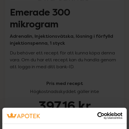
Emerade 300
mikrogram
Adrenalin, Injektionsvätska, lösning i förfylld
injektionspenna, 1 styck
Du behöver ett recept för att kunna köpa denna
vara. Om du har ett recept kan du handla genom
att logga in med ditt bank-ID.
Pris med recept
Högkostnadsskyddet gäller inte
397,16 kr
I apotek:
397,16 kr