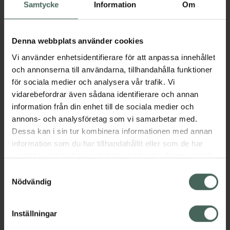
Köp via ditt recept
Samtycke
Information
Om
Denna webbplats använder cookies
Aktuella erbjudanden
Vi använder enhetsidentifierare för att anpassa innehållet
och annonserna till användarna, tillhandahålla funktioner
Beskrivning
Dölj
för sociala medier och analysera vår trafik. Vi
vidarebefordrar även sådana identifierare och annan
information från din enhet till de sociala medier och
Läs alltid bipacksedeln innan
annons- och analysföretag som vi samarbetar med.
användning.
Dessa kan i sin tur kombinera informationen med annan
EAN:
03830070470659
information som du har tillhandahållit eller som de har
samlat in när du har använt deras tjänster. Samtycke till
cookies är frivilligt och du kan när som helst ändra eller
Samtyckesval
återkalla ditt samtycke via webbplatsens
Nödvändig
Bipacksedel från FASS
Visa
cookieinställningar. Ett återkallat samtycke påverkar inte
lagligheten av behandling som skett innan återkallelsen.
Inställningar