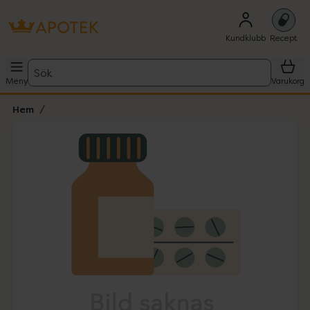
Kundklubb
Recept
Sök
Meny
Varukorg
Hem
Hoppa över Lista
Lista: . Innehåller 1 objekt.