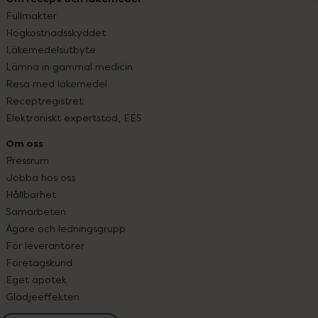
Fullmakter
Högkostnadsskyddet
Läkemedelsutbyte
Lämna in gammal medicin
Resa med läkemedel
Receptregistret
Elektroniskt expertstöd, EES
Om oss
Pressrum
Jobba hos oss
Hållbarhet
Samarbeten
Ägare och ledningsgrupp
För leverantörer
Företagskund
Eget apotek
Glädjeeffekten